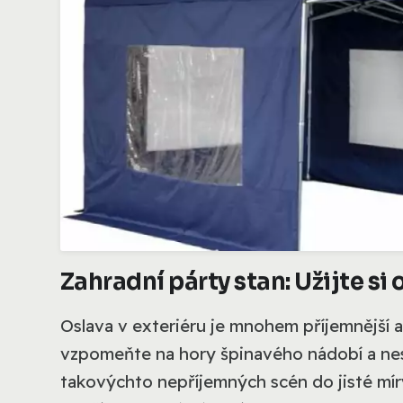
Zahradní párty stan: Užijte si 
Oslava v exteriéru je mnohem příjemnější a
vzpomeňte na hory špinavého nádobí a nes
takovýchto nepříjemných scén do jisté míry