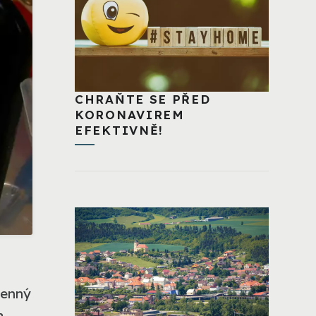
CHRAŇTE SE PŘED
KORONAVIREM
EFEKTIVNĚ!
cenný
a