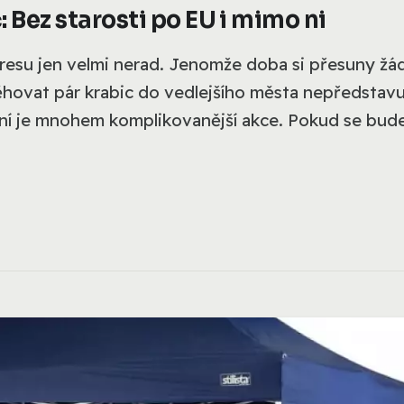
 Bez starosti po EU i mimo ni
resu jen velmi nerad. Jenomže doba si přesuny žád
ěhovat pár krabic do vedlejšího města nepředstavu
ní je mnohem komplikovanější akce. Pokud se bud