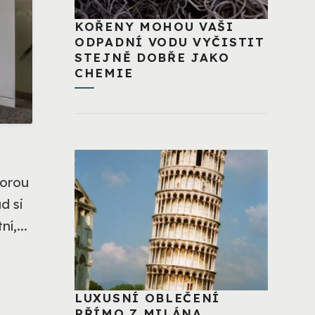
KOŘENY MOHOU VAŠI
ODPADNÍ VODU VYČISTIT
STEJNĚ DOBŘE JAKO
CHEMIE
porou
d si
í,...
LUXUSNÍ OBLEČENÍ
PŘÍMO Z MILÁNA