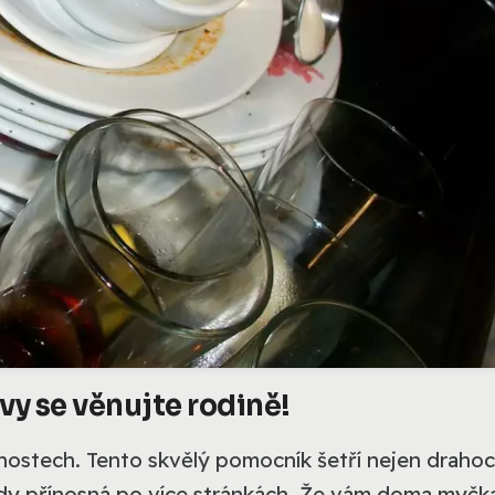
vy se věnujte rodině!
ostech. Tento skvělý pomocník šetří nejen draho
tedy přínosná po více stránkách. Že vám doma myčk