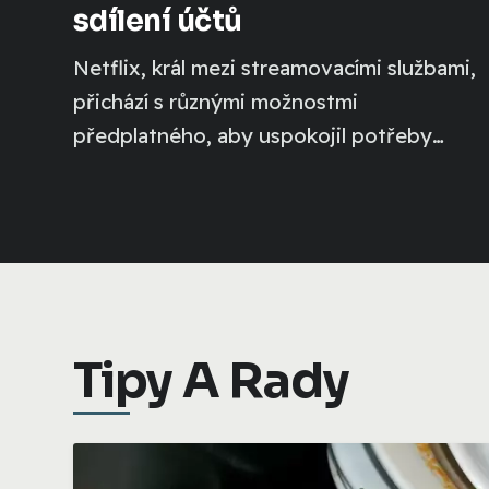
sdílení účtů
Netflix, král mezi streamovacími službami,
přichází s různými možnostmi
předplatného, aby uspokojil potřeby
všech typů diváků....
Tipy A Rady