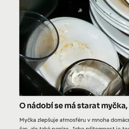
O nádobí se má starat myčka, 
Myčka zlepšuje atmosféru v mnoha domácn
čas, ale také peníze. Jeho přítomnost je 