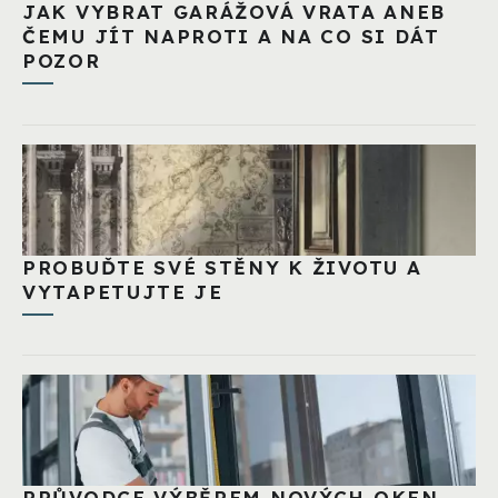
JAK VYBRAT GARÁŽOVÁ VRATA ANEB
ČEMU JÍT NAPROTI A NA CO SI DÁT
POZOR
PROBUĎTE SVÉ STĚNY K ŽIVOTU A
VYTAPETUJTE JE
PRŮVODCE VÝBĚREM NOVÝCH OKEN