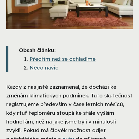
Obsah článku:
Předtím než se ochladíme
Něco navíc
Každý z nás jistě zaznamenal, že dochází ke
změnám klimatických podmínek. Tuto skutečnost
registrujeme především v čase letních měsíců,
kdy rtuť teploměru stoupá ke stále vyšším
hodnotám, než na jaké jsme byli v minulosti
zvyklí. Pokud má člověk možnost odjet
z přehřátého města a
bytu
do příjemně