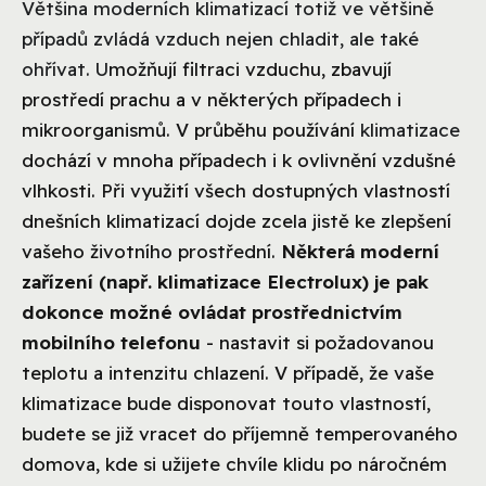
Většina moderních klimatizací totiž ve většině
případů zvládá vzduch nejen chladit, ale také
ohřívat. U
možňují
filtraci vzduchu,
zbavují
prostředí prachu a v některých případech i
mikroorganismů. V průběhu používání
klimatizace
dochází v mnoha případech i k ovlivnění vzdušné
vlhkosti.
Při využití všech dostupných vlastností
dnešních klimatizací dojde zcela jistě ke zlepšení
vašeho životního prostřední.
Některá moderní
zařízení (např. klimatizace Electrolux) je pak
dokonce možné ovládat prostřednictvím
mobilního telefonu
- nastavit si požadovanou
teplotu a intenzitu chlazení. V případě, že vaše
klimatizace bude disponovat touto vlastností,
budete se již vracet do příjemně temperovaného
domova, kde si užijete chvíle klidu po náročném