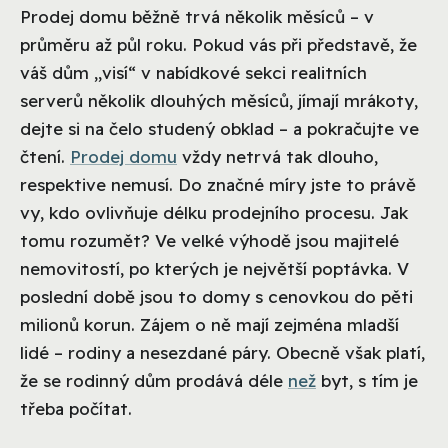
Prodej domu běžně trvá několik měsíců – v
průměru až půl roku. Pokud vás při představě, že
váš dům „visí“ v nabídkové sekci realitních
serverů několik dlouhých měsíců, jímají mrákoty,
dejte si na čelo studený obklad – a pokračujte ve
čtení.
Prodej domu
vždy netrvá tak dlouho,
respektive nemusí. Do značné míry jste to právě
vy, kdo ovlivňuje délku prodejního procesu. Jak
tomu rozumět? Ve velké výhodě jsou majitelé
nemovitostí, po kterých je největší poptávka. V
poslední době jsou to domy s cenovkou do pěti
milionů korun. Zájem o ně mají zejména mladší
lidé – rodiny a nesezdané páry. Obecně však platí,
že se rodinný dům prodává déle
než
byt, s tím je
třeba počítat.