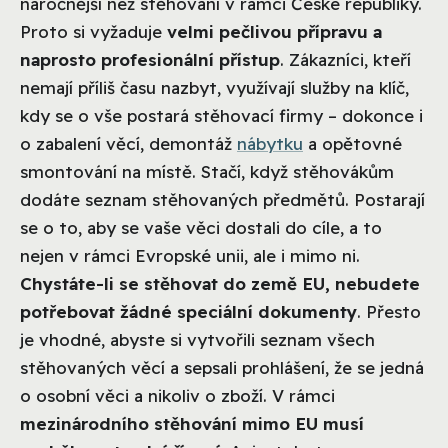
náročnější než stěhování v rámci České republiky.
Proto si vyžaduje
velmi pečlivou přípravu a
naprosto profesionální přístup
. Zákazníci, kteří
nemají příliš času nazbyt, využívají služby na klíč,
kdy se o vše postará stěhovací firmy – dokonce i
o zabalení věcí, demontáž
nábytku
a opětovné
smontování na místě. Stačí, když stěhovákům
dodáte seznam stěhovaných předmětů. Postarají
se o to, aby se vaše věci dostali do cíle, a to
nejen v rámci Evropské unii, ale i mimo ni.
Chystáte-li se stěhovat do země EU, nebudete
potřebovat žádné speciální dokumenty
. Přesto
je vhodné, abyste si vytvořili seznam všech
stěhovaných věcí a sepsali prohlášení, že se jedná
o osobní věci a nikoliv o zboží. V rámci
mezinárodního stěhování mimo EU musí