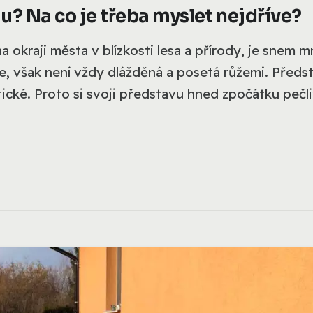
? Na co je třeba myslet nejdříve?
a okraji města v blízkosti lesa a přírody, je snem 
de, však není vždy dlážděná a posetá růžemi. Předs
stické. Proto si svoji představu hned zpočátku pečl