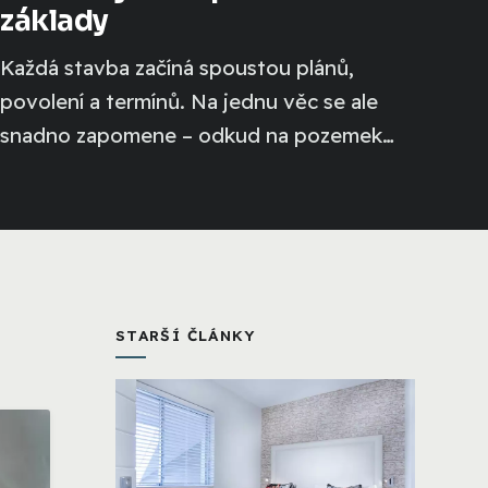
základy
Každá stavba začíná spoustou plánů,
povolení a termínů. Na jednu věc se ale
snadno zapomene – odkud na pozemek
vůbec přitéct...
STARŠÍ ČLÁNKY