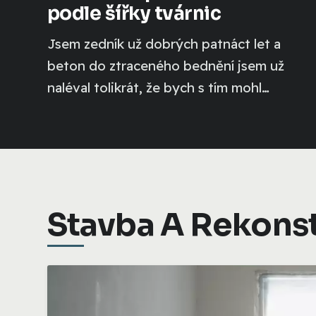
podle šířky tvárnic
Jsem zedník už dobrých patnáct let a
beton do ztraceného bednění jsem už
naléval tolikrát, že bych s tím mohl
soutěžit na olympiádě....
Stavba A Rekons