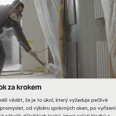
ok za krokem
i vědět, že je to úkol, který vyžaduje pečlivé
promyslet, od výběru správných oken, po vyřízení
t několik důležitých kroků, které zajistí hladký a