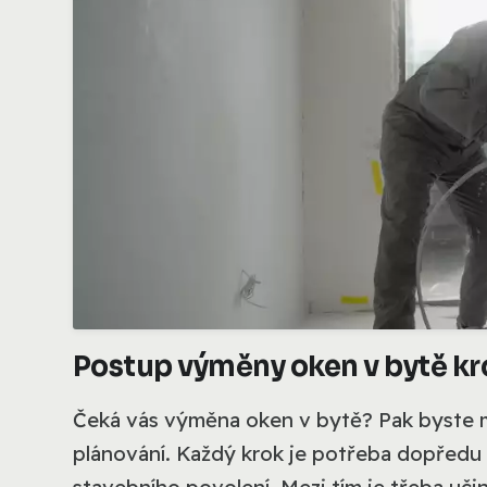
Postup výměny oken v bytě kr
Čeká vás výměna oken v bytě? Pak byste měl
plánování. Každý krok je potřeba dopředu 
stavebního povolení. Mezi tím je třeba učini