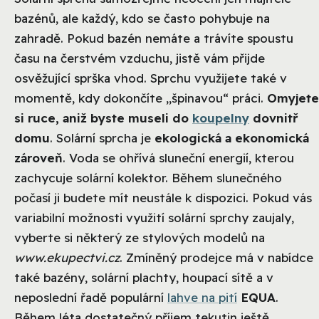
bazénů, ale každý, kdo se často pohybuje na
zahradě. Pokud bazén nemáte a trávíte spoustu
času na čerstvém vzduchu, jistě vám přijde
osvěžující sprška vhod. Sprchu využijete také v
momentě, kdy dokončíte „špinavou“ práci.
Omyjete
si ruce, aniž byste museli do
koupelny
dovnitř
domu
. Solární sprcha je
ekologická a ekonomická
zároveň
. Voda se ohřívá sluneční energií, kterou
zachycuje solární kolektor. Během slunečného
počasí ji budete mít neustále k dispozici. Pokud vás
variabilní možnosti využití solární sprchy zaujaly,
vyberte si některý ze stylových modelů na
www.ekupectvi.cz
. Zmíněný prodejce má v nabídce
také bazény, solární plachty, houpací sítě a v
neposlední řadě populární
lahve na pití
EQUA
.
Během léta dostatečný příjem tekutin ještě