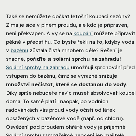
Také se nemůžete dočkat letošní koupací sezóny?
Zima je sice v plném proudu, ale kdo je připraven,
není překvapen. A vy se na
koupání
můžete připravit
pěkně v předstihu. Co byste řekli na to, kdyby voda
v
bazénu
zůstala čistá mnohem déle? Řešení je
snadné,
pořiďte si solární sprchu na zahradu
!
Solární sprchy na zahradu
umožňují sprchování před
vstupem do bazénu, čímž se výrazně
snižuje
množství nečistot, které se dostanou do vody
.
Díky sprše nebudete navíc muset absolvovat koupel
doma. To samé platí i naopak, po vodních
radovánkách vás proud vody očistí od látek
obsažených v bazénové vodě (např. od chloru).
Osvěžení pod proudem ohřáté vody je příjemné.
Solární sprchu samozřejmě neocení jen majitelé