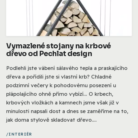
Vymazlené stojany na krbové
dřevo od Pechlat design
Podlehli jste vábení sálavého tepla a praskajícího
dřeva a pořídili jste si vlastní krb? Chladné
podzimní večery k pohodovému posezení u
plápolajícího ohně přímo vybízí... O krbech,
krbových vložkách a kamnech jsme však již v
minulosti napsali dost a dnes se zaměříme na to,
jak doma stylově skladovat dřevo....
INTERIÉR