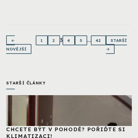
3
...
←
1
2
4
5
42
STARŠÍ
NOVĚJŠÍ
→
STARŠÍ ČLÁNKY
CHCETE BÝT V POHODĚ? POŘIĎTE SI
KLIMATIZACI!