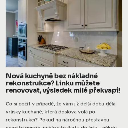
Nová kuchyně bez nákladné
rekonstrukce? Linku můžete
renovovat, výsledek milé překvapí!
Co si počít v případě, že vám již delší dobu dělá
vrásky kuchyně, která doslova volá po
rekonstrukci? Pokud na náročnou přestavbu
nemáte peníze, neházejte flintu do žita – někdy