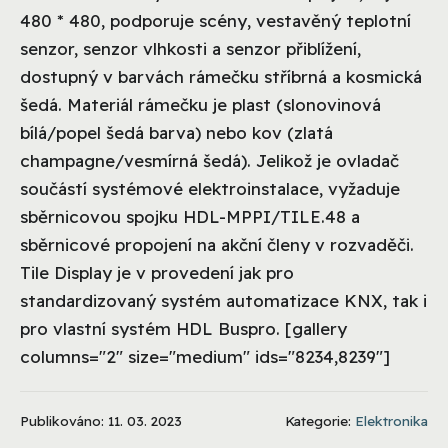
480 * 480, podporuje scény, vestavěný teplotní
senzor, senzor vlhkosti a senzor přiblížení,
dostupný v barvách rámečku stříbrná a kosmická
šedá. Materiál rámečku je plast (slonovinová
bílá/popel šedá barva) nebo kov (zlatá
champagne/vesmírná šedá). Jelikož je ovladač
součástí systémové elektroinstalace, vyžaduje
sběrnicovou spojku HDL-MPPI/TILE.48 a
sběrnicové propojení na akční členy v rozvaděči.
Tile Display je v provedení jak pro
standardizovaný systém automatizace KNX, tak i
pro vlastní systém HDL Buspro. [gallery
columns="2" size="medium" ids="8234,8239"]
Publikováno: 11. 03. 2023
Kategorie:
Elektronika