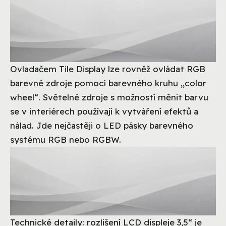
Ovladačem Tile Display lze rovněž ovládat RGB
barevné zdroje pomocí barevného kruhu „color
wheel“. Světelné zdroje s možností měnit barvu
se v interiérech používají k vytváření efektů a
nálad. Jde nejčastěji o LED pásky barevného
systému RGB nebo RGBW.
Technické detaily: rozlišení LCD displeje 3,5“ je