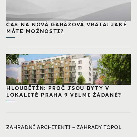
ČAS NA NOVÁ GARÁŽOVÁ VRATA: JAKÉ
MÁTE MOŽNOSTI?
HLOUBĚTÍN: PROČ JSOU BYTY V
LOKALITĚ PRAHA 9 VELMI ŽÁDANÉ?
ZAHRADNÍ ARCHITEKTI – ZAHRADY TOPOL