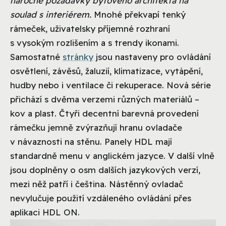
náročné požadavky bytového architekta na
soulad s interiérem.
Mnohé překvapí tenký
rámeček, uživatelsky příjemné rozhraní
s vysokým rozlišením a s trendy ikonami.
Samostatné
stránky
jsou nastaveny pro ovládání
osvětlení, závěsů, žaluzií, klimatizace, vytápění,
hudby nebo i ventilace či rekuperace. Nová série
přichází s dvěma verzemi různých materiálů –
kov a plast. Čtyři decentní barevná provedení
rámečku jemně zvýrazňují hranu ovladače
v návaznosti na stěnu. Panely HDL mají
standardně menu v anglickém jazyce. V další vlně
jsou doplněny o osm dalších jazykových verzí,
mezi něž patří i čeština. Nástěnný ovladač
nevylučuje použití vzdáleného ovládání přes
aplikaci HDL ON.