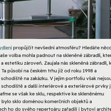
ydlení
propůjčit nevšední atmosféru? Hledáte něc
še volba mohla padnout na skleněné zábradlí, kte
 a estetiku zároveň.
Zaujala nás skleněná zábradlí, 
. Ta působí na českém trhu již od roku 1998 a
á schodiště na zakázku. V jejím portfoliu však nejso
schodiště a další interiérové a exteriérové prvky 
raťme se však ke sklu, respektive ke skleněnému
dy bylo sklo doménou komerčních objektů a
ech ho do svého repertoáru zařadili i bytoví archite