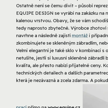
Ostatně není se čemu divit – působí repre
EQUIPE DESIGN se vyrábí na zakázku na ná
kalenou vrstvou. Obavy, že se vám schodišt
tedy naprosto zbytečné. Výrobce zhotoví
navrhne a následně zajistí
montáž
i případn
zkombinujete se skleněným zábradlím, nebo
Velmi elegantní je také sklo v kombinaci s
netušíte, jestli si luxusní skleněné zábra
kvalita, ale přesto nabízí přijatelné ceny.
technických detailech a dalších parametrec
která je nezávazná a zcela zdarma. A pokud 
prací
přímo na
www.equipe.cz
.