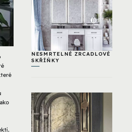
NESMRTELNÉ ZRCADLOVÉ
o
SKŘÍŇKY
ré
které
u
jako
kti.