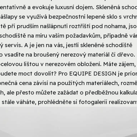
zentativně a evokuje luxusní dojem. Skleněná scho
šlapy se využívá bezpečnostní lepené sklo s vrchn
ě při prudším našlápnutí roztříští pod nohama, js
 schodiště na míru vašim požadavkům, případně v
ý servis. A je jen na vás, jestli skleněné schodiště
 vsadíte na broušený nerezový materiál či dřevo.
 ocelovou lištou v nerezovém obložení. Máte zájem, 
dlí budete moct dovolit? Pro EQUIPE DESIGN je prio
 Konečná cena závisí na použitých materiálech, rozm
h, ale přesto můžete zažádat o předběžnou kalkula
stále váháte, prohlédněte si fotogalerii realizova