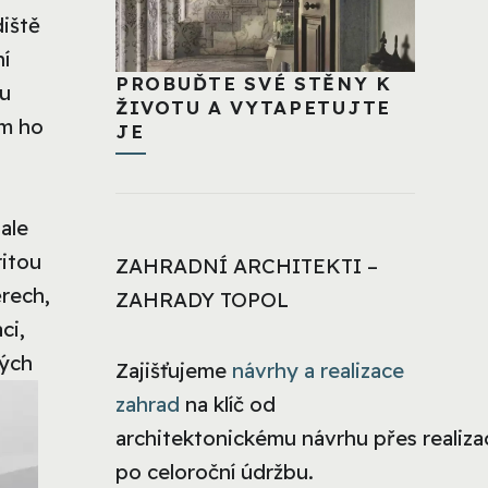
diště
í
PROBUĎTE SVÉ STĚNY K
ou
ŽIVOTU A VYTAPETUJTE
ám ho
JE
ale
ritou
ZAHRADNÍ ARCHITEKTI –
ěrech,
ZAHRADY TOPOL
ci,
ných
Zajišťujeme
návrhy a realizace
zahrad
na klíč od
architektonickému návrhu přes realizac
po celoroční údržbu.