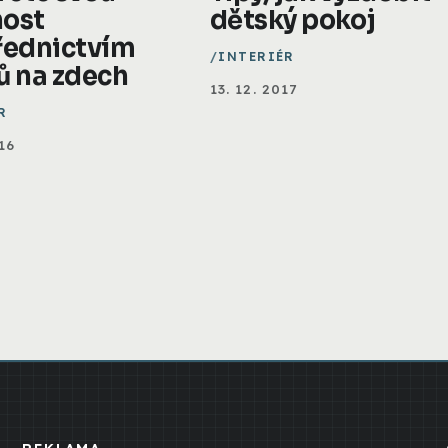
ost
dětský pokoj
řednictvím
INTERIÉR
ů na zdech
13. 12. 2017
R
16