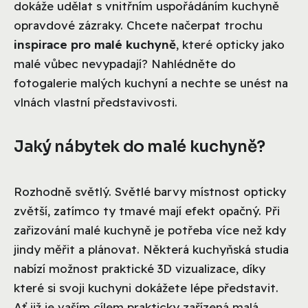
dokáže udělat s vnitřním uspořádáním kuchyně
opravdové zázraky. Chcete načerpat trochu
inspirace pro malé kuchyně
, které opticky jako
malé vůbec nevypadají? Nahlédněte do
fotogalerie malých kuchyní a nechte se unést na
vlnách vlastní představivosti.
Jaký nábytek do malé kuchyně?
Rozhodně světlý. Světlé barvy místnost opticky
zvětší, zatímco ty tmavé mají efekt opačný. Při
zařizování malé kuchyně je potřeba více než kdy
jindy měřit a plánovat. Některá kuchyňská studia
nabízí možnost praktické 3D vizualizace, díky
které si svoji kuchyni dokážete lépe představit.
Ať již je vaším cílem prakticky zařízená malá