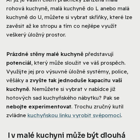
rohová kuchyně, malá kuchyně do L anebo malá
kuchyně do U, můžete si vybrat skříňky, které lze
zavěsit až ke stropu a tím co nejlépe využít
veškerý úložný prostor.
Prázdné stěny malé kuchyně
představují
potenciál
, který může sloužit ve váš prospěch.
Využijte jej pro výsuvné úložné systémy, police,
věšáky a
zvyšte tak jednoduše kapacitu vaší
kuchyně
. Nemůžete si vybrat v nabídce již
hotových sad kuchyňského nábytku? Pak se
nebojte experimentovat
. Trochu zručný kutil
zvládne
kuchyňskou linku vyrobit svépomocí
.
I v malé kuchyni může být dlouhá