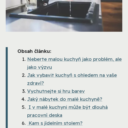
Obsah článku:
Neberte malou kuchyň jako problém, ale
jako výzvu
Jak vybavit kuchyň s ohledem na vaše
zdraví?
Vychutnejte si hru barev
Jaký nábytek do malé kuchyně?
I v malé kuchyni může být dlouhá
pracovní deska
Kam s jídelním stolem?