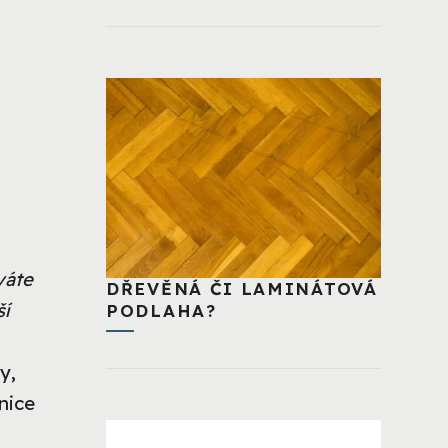
váte
DŘEVĚNÁ ČI LAMINÁTOVÁ
ší
PODLAHA?
y,
lnice