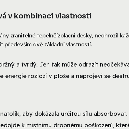
vá v kombinaci vlastností
ány zranitelné tepelněizolační desky, neohrozil ka
ít především dvě základní vlastnosti.
držný a tvrdý. Jen tak může odrazit neočekáv
 se energie rozloží v ploše a neprojeví se destr
atolik, aby dokázala určitou sílu absorbovat.
e nedojde k místnímu drobnému poškození, kter