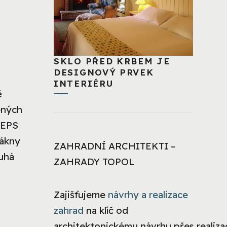
SKLO PŘED KRBEM JE
DESIGNOVÝ PRVEK
INTERIÉRU
ě
ených
 EPS
lákny
ZAHRADNÍ ARCHITEKTI –
ruhá
ZAHRADY TOPOL
Zajišťujeme
návrhy a realizace
zahrad
na klíč od
architektonickému návrhu přes realizac