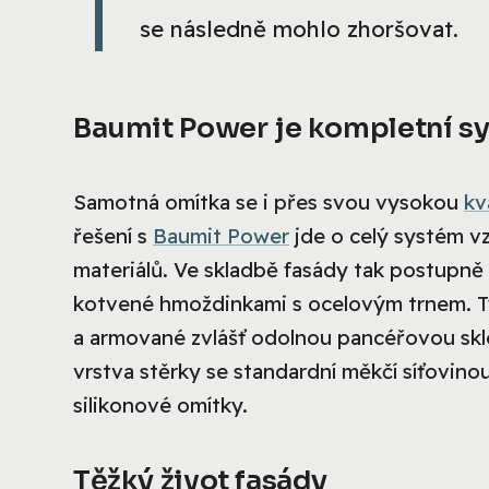
se následně mohlo zhoršovat.
Baumit Power je kompletní s
Samotná omítka se i přes svou vysokou
kv
řešení s
Baumit Power
jde o celý systém vz
materiálů. Ve skladbě fasády tak postupně
kotvené hmoždinkami s ocelovým trnem. Ty 
a armované zvlášť odolnou pancéřovou sklote
vrstva stěrky se standardní měkčí síťovino
silikonové omítky.
Těžký život fasády