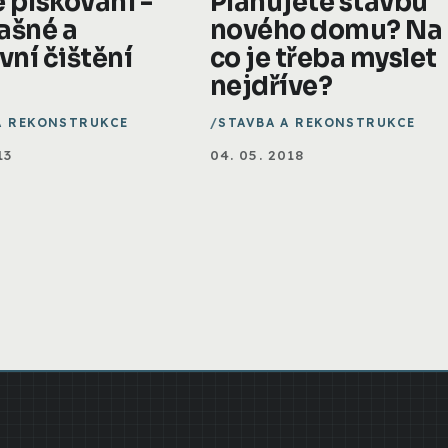
 pískování -
Plánujete stavbu
ašné a
nového domu? Na
vní čištění
co je třeba myslet
nejdříve?
A REKONSTRUKCE
STAVBA A REKONSTRUKCE
13
04. 05. 2018