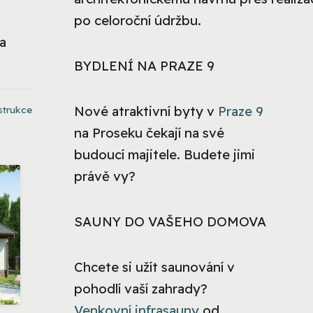
po celoroční údržbu.
 a
BYDLENÍ NA PRAZE 9
Nové atraktivní byty v
Praze 9
strukce
na Proseku čekají na své
budoucí majitele. Budete jimi
právě vy?
SAUNY DO VAŠEHO DOMOVA
Chcete si užít saunování v
pohodlí vaší zahrady?
Venkovní infrasauny
od