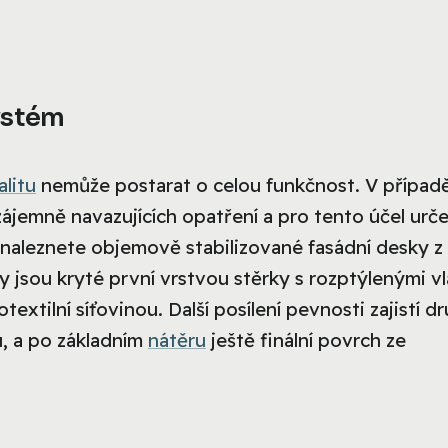
ystém
alitu
nemůže postarat o celou funkčnost. V případ
ájemně navazujících opatření a pro tento účel urč
 naleznete objemově stabilizované fasádní desky z
jsou kryté první vrstvou stěrky s rozptýlenými v
xtilní síťovinou. Další posílení pevnosti zajistí d
u, a po základním
nátěru
ještě finální povrch ze