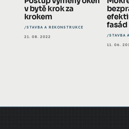
Postup výměny oken
Mokré
v bytě krok za
bezpr
krokem
efekti
fasád
STAVBA A REKONSTRUKCE
STAVBA 
21. 08. 2022
11. 06. 20