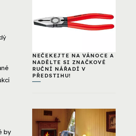
ždý
NEČEKEJTE NA VÁNOCE A
NADĚLTE SI ZNAČKOVÉ
ané
RUČNÍ NÁŘADÍ V
PŘEDSTIHU!
ukcí
é by