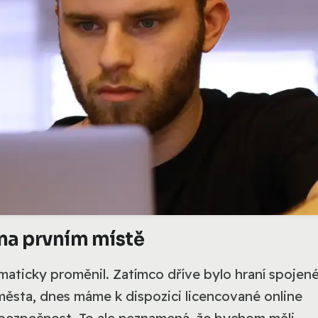
 na prvním místě
maticky proměnil. Zatímco dříve bylo hraní spojen
ěsta, dnes máme k dispozici licencované online
 bezpečnost. To ale neznamená, že bychom měli