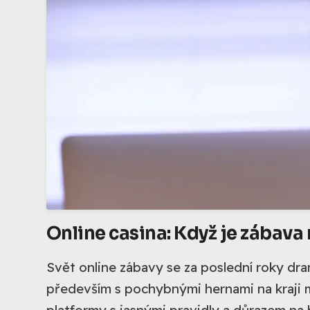
Online casina: Když je zábava
Svět online zábavy se za poslední roky dra
především s pochybnými hernami na kraji m
platformy s jasnými pravidly a důrazem na