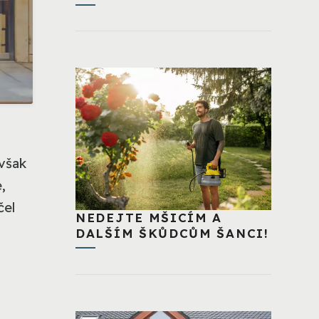
 však
,
čel
NEDEJTE MŠICÍM A
DALŠÍM ŠKŮDCŮM ŠANCI!