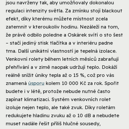
jsou navrženy tak, aby umožňovaly dokonalou
regulaci intenzity světla. Za zmínku stojí blackout
efekt, díky kterému můžete místnost zcela
zatemnit v kteroukoliv hodinu. Nezáleží na tom,
že právě odbilo poledne a Oskárek svítí o sto šest
– stačí jediný stisk tlačítka a v interiéru padne
tma. Další unikátní vlastností je tepelná izolace.
Venkovní rolety během letních měsíců zabraňují
přehřívání a v zimě naopak udržují teplo. Dokáží
reálně snížit úniky tepla až o 15 %, což pro vás
znamená
úsporu
kolem 10 000 Kč za rok. Spořit
budete i v létě, protože nebude nutné často
zapínat klimatizaci. Systém venkovních rolet
izoluje nejen teplo, ale také zvuk. Díky roletám
redukujete hladinu zvuku až o 10 dB a nebudete
muset nadále řešit příliš hlučné sousedy,