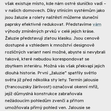
však existuje místo, kde nám ostré sluníčko vadí –
v našich domovech. Díky stínícím systémům jako
jsou žaluzie a rolety naštěstí můžeme sluneční
paprsky efektivně redukovat. Představíme
vám
výhody zmíněných prvků v celé jejich kráse.
Žaluzie představují zlatou klasiku. Jsou cenově
dostupné a vzhledem k množství designově
rozličných variant není možné, abyste si nevybrali
takové, které nebudou korespondovat se
zbytkem interiéru. Možná vás však překvapí jejich
dlouhá historie. První „žaluzie“ spatřily světlo
světa již před několika sty lety. Termín jalousie
(francouzsky žárlivost) označoval okenní mříž,
jejíž důmyslná konstrukce zabraňovala
nežádoucím pohledům zvenčí a přitom
umožňovala přímý pohled ven. Jalousie se