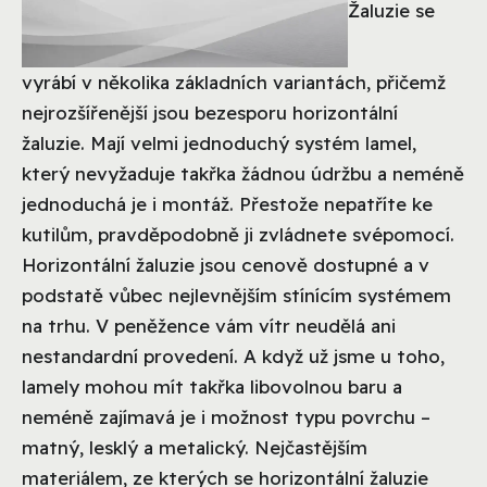
Žaluzie se
vyrábí v několika základních variantách, přičemž
nejrozšířenější jsou bezesporu horizontální
žaluzie. Mají velmi jednoduchý systém lamel,
který nevyžaduje takřka žádnou údržbu a neméně
jednoduchá je i montáž. Přestože nepatříte ke
kutilům, pravděpodobně ji zvládnete svépomocí.
Horizontální žaluzie jsou cenově dostupné a v
podstatě vůbec nejlevnějším stínícím systémem
na trhu. V peněžence vám vítr neudělá ani
nestandardní provedení. A když už jsme u toho,
lamely mohou mít takřka libovolnou baru a
neméně zajímavá je i možnost typu povrchu –
matný, lesklý a metalický. Nejčastějším
materiálem, ze kterých se horizontální žaluzie