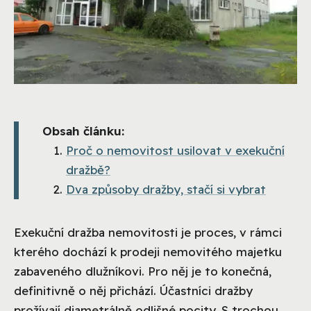
Obsah článku:
Proč o nemovitost usilovat v exekuční
dražbě?
Dva způsoby dražby, stačí si vybrat
Exekuční dražba nemovitosti je proces, v rámci
kterého dochází k prodeji nemovitého majetku
zabaveného dlužníkovi. Pro něj je to konečná,
definitivně o něj přichází. Účastníci dražby
prožívají diametrálně odlišné pocity. S trochou