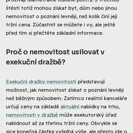
štěstí totiž mohou získat byt, dům nebo jinou
nemovitost o poznání levněji, než kolik činí její
tržní cena. Zúčastnit se můžete i vy, ale ještě
před tím si přečtěte základní informace.
Proč o nemovitost usilovat v
exekuční dražbě?
Exekuční dražby nemovitostí
představují
možnost, jak nemovitost získat o poznání levněji
než běžným způsobem. Zatímco realitní kanceláře
určují ceny na základě
aktuální
nabídky na trhu,
nemovitosti v dražbě
může exekutorský úřad
nabídnout až za třetinu tržní ceny. Obvykle se
sice konečná částka vyšplhá výše, ale přesto jde o