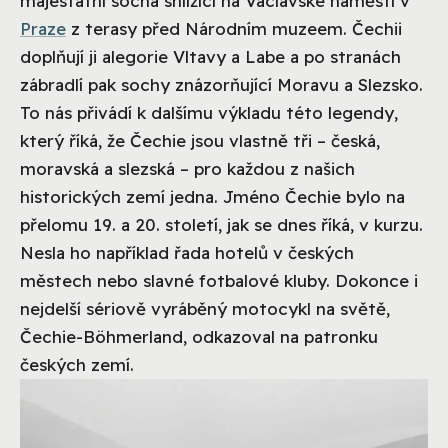
majestátní socha shlížící na Václavské náměstí v
Praze
z terasy před Národním muzeem. Čechii
doplňují ji alegorie Vltavy a Labe a po stranách
zábradlí pak sochy znázorňující Moravu a Slezsko.
To nás přivádí k dalšímu výkladu této legendy,
který říká, že Čechie jsou vlastně tři – česká,
moravská a slezská – pro každou z našich
historických zemí jedna. Jméno Čechie bylo na
přelomu 19. a 20. století, jak se dnes říká, v kurzu.
Nesla ho například řada hotelů v českých
městech nebo slavné fotbalové kluby. Dokonce i
nejdelší sériově vyráběný motocykl na světě,
Čechie-Böhmerland, odkazoval na patronku
českých zemí.