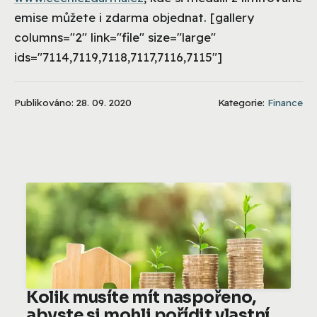
emise můžete i zdarma objednat. [gallery
columns="2" link="file" size="large"
ids="7114,7119,7118,7117,7116,7115"]
Publikováno: 28. 09. 2020
Kategorie:
Finance
Kolik musíte mít naspořeno,
abyste si mohli pořídit vlastní