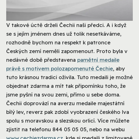
V takové úctě drželi Čechii naši předci. A i když
se s jejím jménem dnes už tolik nesetkáváme,
rozhodně bychom na respekt k patronce
Českých zemí neměli zapomenout. Proto byla v
nedávné době představena
pamětní medaile
právě s motivem polozapomenuté Čechie
, aby
tuto krásnou tradici oživila. Tuto medaili je možné
objednat zdarma a mít tak připomínku toho, že
jsme pyšní na svou zemi, přímo u sebe doma.
Čechii doprovází na averzu medaile majestátní
bílý lev, reverz pak zdobí vyobrazení českého lva
spolu s moravskou a slezskou orlicí. Více můžete
zjistit na telefonu 844 05 05 05, nebo na webu
www.cechiezdarma.cz
, kde si medaili z limitované