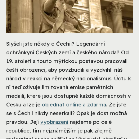
Slyšeli jste někdy o Čechii? Legendární
ochránkyni Českých zemí a českého národa? Od
19. století s touto mýtickou postavou pracovali
čeští obrozenci, aby povzbudili a vyzdvihli náš
národ v reakci na německý nacionalismus. Úctu k
ní teď oživuje limitovaná emise pamětních
medailí, které jsou dostupné každé domácnosti v
Česku a lze je
objednat online a zdarma
. Že jste
se s Čechií nikdy nesetkali? Opak je dost možná
pravdou. Její
vyobrazení
najdeme po celé
republice, tím nejznámějším je pak zřejmě