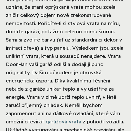
uznáte, že stará oprýskaná vrata mohou zcela
zničit celkový dojem nově zrekonstruované
nemovitosti. Pořídíte-li si stylová vrata na míru,
dodáte garáži, potažmo celému domu šmrnc.
Sami si zvolíte barvu (ať už standardní či dekor v
imitaci dřeva) a typ panelu. Výsledkem jsou zcela
unikátní vrata, která u sousedů nenajdete. Vrata
DoorHan vaši garáž odliší a dodají ji punc
originality. Dalším důvodem je obrovská
energetická úspora. Díky kvalitnímu těsnění
nebude z garáže unikat teplo a vy ušetříte za
energie. Vrata v zimě udrží teplo uvnitř, v létě
zaručí příjemný chládek. Neměli bychom
zapomenout ani na dálkové ovládání, které vám
umožní otevírat
garážová vrata
z pohodlí vozidla.
Už žádné vystupování a mechanické otevírání, ale