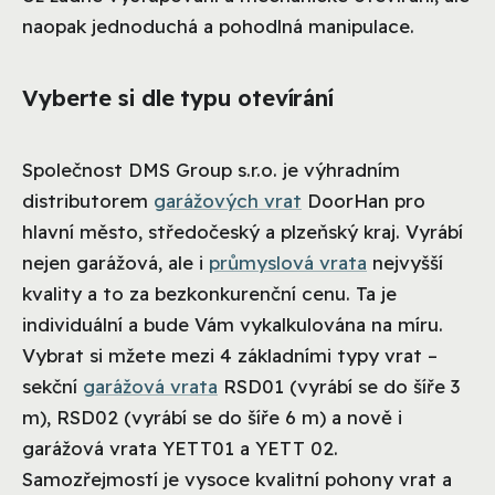
naopak jednoduchá a pohodlná manipulace.
Vyberte si dle typu otevírání
Společnost DMS Group s.r.o. je výhradním
distributorem
garážových vrat
DoorHan pro
hlavní město, středočeský a plzeňský kraj. Vyrábí
nejen garážová, ale i
průmyslová vrata
nejvyšší
kvality a to za bezkonkurenční cenu. Ta je
individuální a bude Vám vykalkulována na míru.
Vybrat si mžete mezi 4 základními typy vrat –
sekční
garážová vrata
RSD01 (vyrábí se do šíře 3
m), RSD02 (vyrábí se do šíře 6 m) a nově i
garážová vrata YETT01 a YETT 02.
Samozřejmostí je vysoce kvalitní pohony vrat a