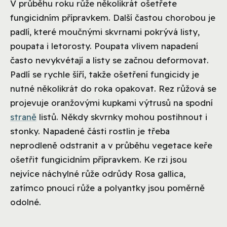
V průběhu roku růže několikrát ošetřete
fungicidním přípravkem. Další častou chorobou je
padlí, které moučnými skvrnami pokrývá listy,
poupata i letorosty. Poupata vlivem napadení
často nevykvétají a listy se začnou deformovat.
Padlí se rychle šíří, takže ošetření fungicidy je
nutné několikrát do roka opakovat. Rez růžová se
projevuje oranžovými kupkami výtrusů na spodní
straně
listů. Někdy skvrnky mohou postihnout i
stonky. Napadené části rostlin je třeba
neprodleně odstranit a v průběhu vegetace keře
ošetřit fungicidním přípravkem. Ke rzi jsou
nejvíce náchylné růže odrůdy Rosa gallica,
zatímco pnoucí růže a polyantky jsou poměrně
odolné.