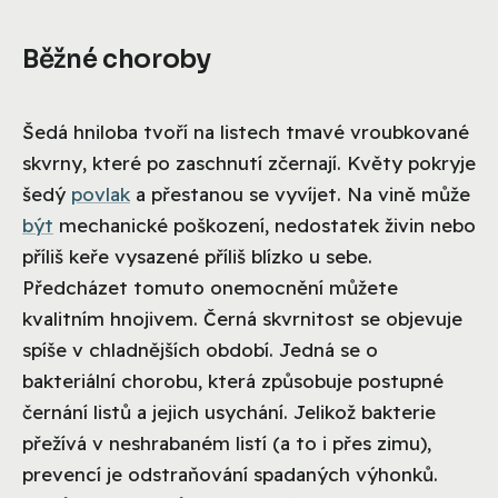
Běžné choroby
Šedá hniloba tvoří na listech tmavé vroubkované
skvrny, které po zaschnutí zčernají. Květy pokryje
šedý
povlak
a přestanou se vyvíjet. Na vině může
být
mechanické poškození, nedostatek živin nebo
příliš keře vysazené příliš blízko u sebe.
Předcházet tomuto onemocnění můžete
kvalitním hnojivem. Černá skvrnitost se objevuje
spíše v chladnějších období. Jedná se o
bakteriální chorobu, která způsobuje postupné
černání listů a jejich usychání. Jelikož bakterie
přežívá v neshrabaném listí (a to i přes zimu),
prevencí je odstraňování spadaných výhonků.