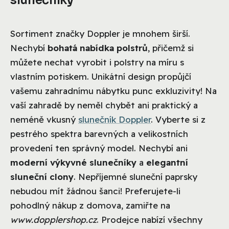
slunečníky
Sortiment značky Doppler je mnohem širší.
Nechybí
bohatá nabídka polstrů
, přičemž si
můžete nechat vyrobit i polstry na míru s
vlastním potiskem. Unikátní design propůjčí
vašemu zahradnímu nábytku punc exkluzivity! Na
vaší zahradě by neměl chybět ani praktický a
neméně vkusný
slunečník Doppler
. Vyberte si z
pestrého spektra barevných a velikostních
provedení ten správný model. Nechybí ani
moderní výkyvné slunečníky
a
elegantní
sluneční clony
. Nepříjemné sluneční paprsky
nebudou mít žádnou šanci! Preferujete-li
pohodlný nákup z domova, zamiřte na
www.dopplershop.cz
. Prodejce nabízí všechny