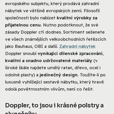
evropského subjektu, který prodává zahradní
nábytek ve většině evropských zemí. Filosofií
společnosti bylo nabízet
kvalitní výrobky za
přijatelnou cenu
. Nutno podotknout, že své
zásady Doppler ctí dodnes. Sortiment seženete
ve všech známějších velkoobchodních řetězcích
jako Bauhaus, OBI a další.
Zahradní nábytek
Doppler snoubí
vynikající dílenské zpracování
,
kvalitní a snadno udržovatené materiály
(v
široké škále najdete umělý ratan, dřevo, ocel i
odolné plasty) a
jedinečný design
. Toužíte-li po
luxusně vyhlížející sestavě nábytku, který hravě
odolá povětrnostním vlivům, není co řešit.
Doppler, to jsou i krásné polstry a