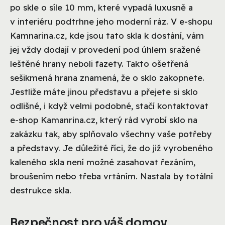
po skle o síle 10 mm, které vypadá luxusně a
v interiéru podtrhne jeho moderní ráz. V e-shopu
Kamnarina.cz, kde jsou tato skla k dostání, vám
jej vždy dodají v provedení pod úhlem sražené
leštěné hrany neboli fazety. Takto ošetřená
sešikmená hrana znamená, že o sklo zakopnete.
Jestliže máte jinou představu a přejete si sklo
odlišné, i když velmi podobné, stačí kontaktovat
e-shop Kamanrina.cz, který rád vyrobí sklo na
zakázku tak, aby splňovalo všechny vaše potřeby
a představy. Je důležité říci, že do již vyrobeného
kaleného skla není možné zasahovat řezáním,
broušením nebo třeba vrtáním. Nastala by totální
destrukce skla.
Bezpečnost pro váš domov