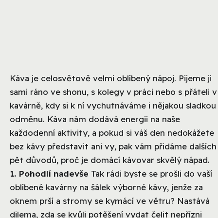
Káva je celosvětově velmi oblíbený nápoj. Pijeme ji
sami ráno ve shonu, s kolegy v práci nebo s přáteli v
kavárně, kdy si k ní vychutnáváme i nějakou sladkou
odměnu. Káva nám dodává energii na naše
každodenní aktivity, a pokud si váš den nedokážete
bez kávy představit ani vy, pak vám přidáme dalších
pět důvodů, proč je domácí kávovar skvělý nápad.
1. Pohodlí nadevše
Tak rádi byste se prošli do vaší
oblíbené kavárny na šálek výborné kávy, jenže za
oknem prší a stromy se kymácí ve větru? Nastává
dilema, zda se kvůli potěšení vydat čelit nepřízni