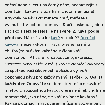
počasí nebo si chuť na černý nápoj nechat zajít. S
domácími kávovary už nikam chodit nemusíte!
Kdykoliv na kávu dostanete chuť, můžete si ji
vychutnat v pohodlí domova. Stačí stisknout jedno
tlačítko a tekuté štěstí je na světě.
2. Káva podle
představ
Máte lásku ke
kávě
v rodině?
Domácí
kávovar
může vykouzlit kávu přesně na míru
chuťovým buňkám každého z členů vaší
domácnosti. Ať už je to cappuccino, expresso,
ristretto nebo caffé latté, šikovné domácí kávovary
se špetkou vaší šikovnosti dokážou vytvořit
dokonalou kávu pro každý mlsný jazýček.
3. Kvalita
každý den
Odbýváte se doma či v práci nekvalitní
mletou či rozpustnou kávou, která není tak chutná a
aromatická, jako nápoje z vaší oblíbené kavárny?
Pak se s domácím kávovarem můžete spolehnout,