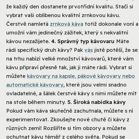
že každý den dostanete prvotřídní kvalitu. Stačí si
vybrat vaši oblíbenou kvalitní zrnkovou kávu.
Čerstvě namletá
zrnková káva
totiž dokonale voní a
umožní vám jedinečný zážitek, který s nekvalitní
kávou nezažijete.
4. Správný typ kávovaru
Máte
rádi specifický druh kávy? Pak
vás
jistě potěší, že se
na trhu nabízí velké množství kávovarů, které vám
kávu připraví přesně tak, jak ji máte rádi. Vybrat si
můžete
kávovary na kapsle, pákové kávovary nebo
automatické kávovary
, které jsou velmi snadno
ovladatelné, a šálek čerstvé kávy s nimi můžete mít
na stole během minuty.
5. Široká nabídka kávy
Pokud vám káva skutečně zachutnala, můžete s ní
experimentovat. Zkoušejte nové chutě či kávy z
různých zemí! Rozšíříte si tím obzory a můžete
ochutnat kávu téměř z celého světa. Pokud se