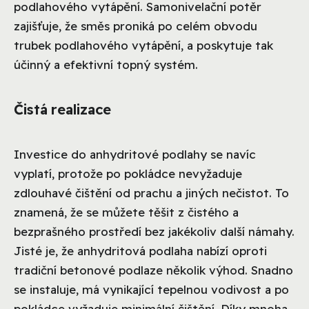
podlahového vytápění. Samonivelační potěr
zajišťuje, že směs proniká po celém obvodu
trubek podlahového vytápění, a poskytuje tak
účinný a efektivní topný systém.
Čistá realizace
Investice do anhydritové podlahy se navíc
vyplatí, protože po pokládce nevyžaduje
zdlouhavé čištění od prachu a jiných nečistot. To
znamená, že se můžete těšit z čistého a
bezprašného prostředí bez jakékoliv další námahy.
Jisté je, že anhydritová podlaha nabízí oproti
tradiční betonové podlaze několik výhod. Snadno
se instaluje, má vynikající tepelnou vodivost a po
pokládce vyžaduje minimální čištění. Díky mnoha