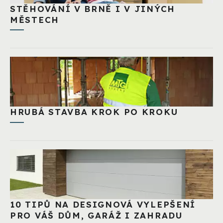
STĚHOVÁNÍ V BRNĚ I V JINÝCH
MĚSTECH
HRUBÁ STAVBA KROK PO KROKU
10 TIPŮ NA DESIGNOVÁ VYLEPŠENÍ
PRO VÁŠ DŮM, GARÁŽ I ZAHRADU