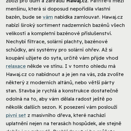
zboží pro dům a zahradu
Hawaj.cz
.
Patříte-li mezi
menšinu, která si doposud nepořídila vlastní
bazén, bude se
vám
nabídka zamlouvat. Hawaj.cz
nabízí široký sortiment nadzemních bazénů všech
velikostí a kompletní bazénové příslušenství.
Nechybí filtrace, solární plachty, bazénové
schůdky, ani systémy pro solární ohřev. Až si
koupání užijete do syta, určitě vám přijde vhod
relaxace
někde ve stínu. I v tomto ohledu má
Hawaj.cz co nabídnout a je jen na vás, zda zvolíte
některý z moderních altánů, nebo větší párty
stan. Stavba je rychlá a konstrukce dostatečně
odolná na to, aby vám dělala radost ještě po
několik dalších sezon. K posezení vám poslouží
pivní set
z masivního dřeva, které nachází
uplatnění nejen na terasách hospůdek, ale stejně