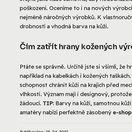
poškození. Oceníme to i na nových výrobcí
nejméně náročných výrobků. K vlastnoručn
drobností a vhodná barva na kůži.
Čím zatřít hrany kožených vý
Ptáte se správně. Určitě jste si všimli, že 
například na kabelkách i kožených taškách
schopnost chránit kůži na krajích před me
vlhkosti. Význam mají i designový, protož
žádoucí.
TIP:
Barvy na kůži, samotnou kůži 
amatéry nabízí perfektně zásobený
e-shop
Publikováno: 28. 04. 2022