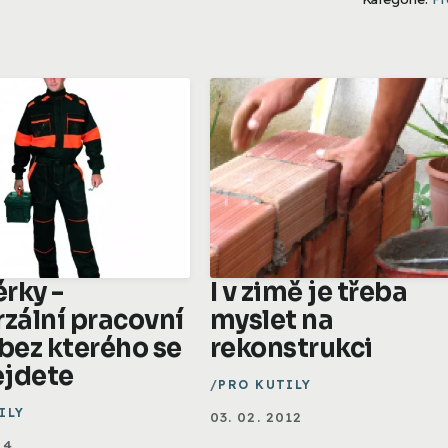
rky -
I v zimě je třeba
rzální pracovní
myslet na
 bez kterého se
rekonstrukci
jdete
PRO KUTILY
ILY
03. 02. 2012
14