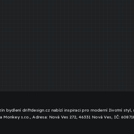
ín bydlení driftdesign.cz nabízí inspiraci pro moderní životní styl
a Monkey s.r.o., Adresa: Nová Ves 272, 46331 Nová Ves, IČ: 6087