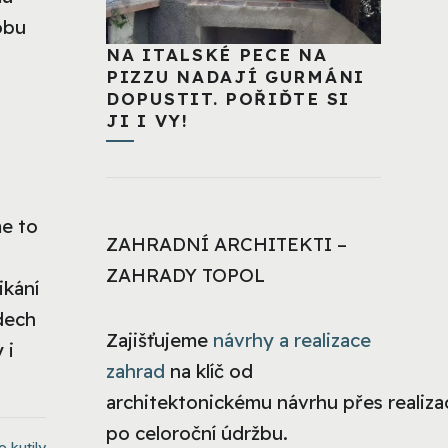
obu
NA ITALSKÉ PECE NA
PIZZU NADAJÍ GURMÁNI
DOPUSTIT. POŘIĎTE SI
JI I VY!
me to
ZAHRADNÍ ARCHITEKTI –
ZAHRADY TOPOL
ikání
dech
Zajišťujeme
návrhy a realizace
 i
zahrad
na klíč od
architektonickému návrhu přes realizac
po celoroční údržbu.
o kutily