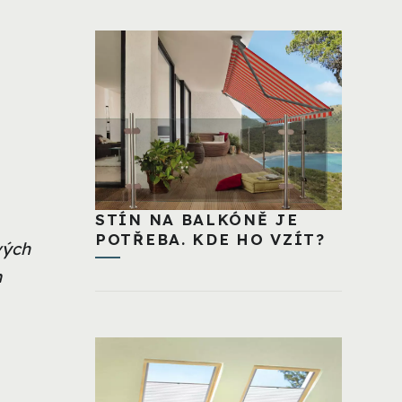
STÍN NA BALKÓNĚ JE
POTŘEBA. KDE HO VZÍT?
vých
m