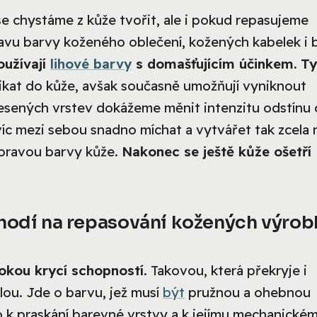
e chystáme z kůže tvořit, ale i pokud repasujeme
avu barvy koženého oblečení, kožených kabelek i 
oužívají
lihové barvy
s domašťujícím účinkem. Ty
ikat do kůže, avšak současně umožňují vyniknout
nesených vrstev dokážeme měnit intenzitu odstínu
íc mezi sebou snadno míchat a vytvářet tak zcela
úpravou barvy kůže.
Nakonec se ještě kůže ošetří
ehodí na repasování kožených výrob
sokou krycí schopností
. Takovou, která překryje i
lou. Jde o barvu, jež musí
být
pružnou a ohebnou
 k praskání barevné vrstvy a k jejímu mechanické