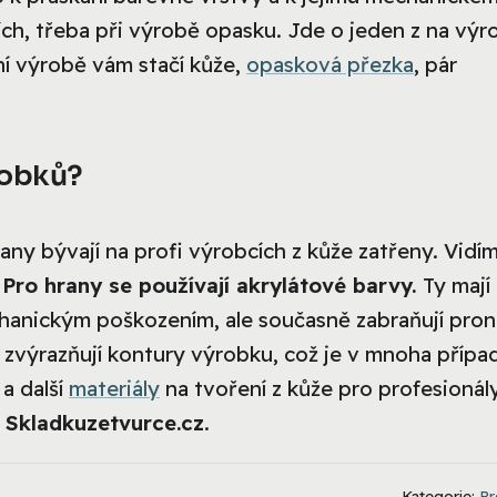
ch, třeba při výrobě opasku. Jde o jeden z na výr
í výrobě vám stačí kůže,
opasková přezka
, pár
robků?
hrany bývají na profi výrobcích z kůže zatřeny. Vidí
.
Pro hrany se používají akrylátové barvy.
Ty mají
chanickým poškozením, ale současně zabraňují pron
e zvýrazňují kontury výrobku, což je v mnoha přípa
a další
materiály
na tvoření z kůže pro profesionály
 Skladkuzetvurce.cz
.
Kategorie:
Pr