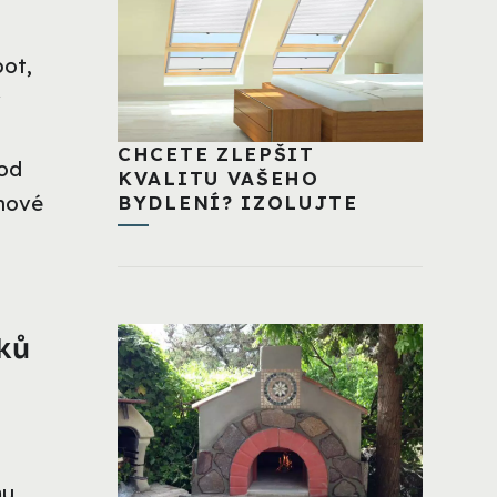
bot,
CHCETE ZLEPŠIT
 od
KVALITU VAŠEHO
 nové
BYDLENÍ? IZOLUJTE
ků
mu