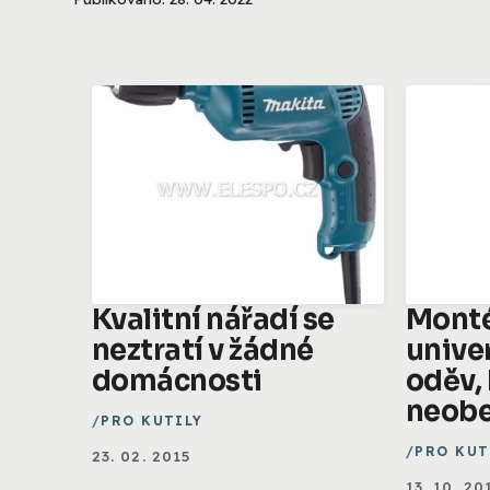
Kvalitní nářadí se
Monté
neztratí v žádné
unive
domácnosti
oděv,
neobe
PRO KUTILY
PRO KUT
23. 02. 2015
13. 10. 20