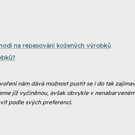
ehodí na repasování kožených výrobků
obků?
voření nám dává možnost pustit se i do tak zajíma
pujeme již vyčiněnou, avšak obvykle v nenabarvené
vit podle svých preferencí.