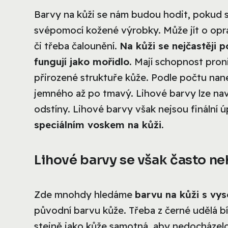
Barvy na kůži se nám budou hodit, pokud s
svépomocí kožené výrobky. Může jít o opr
či třeba čalounění.
Na kůži se nejčastěji p
fungují jako mořidlo.
Mají schopnost pron
přirozené struktuře kůže. Podle počtu na
jemného až po tmavý. Lihové barvy lze nav
odstíny. Lihové barvy však nejsou finální 
speciálním voskem na kůži.
Lihové barvy se však často n
Zde mnohdy hledáme
barvu na kůži s vy
původní barvu kůže. Třeba z černé udělá bí
stejně jako kůže samotná, aby nedocházelo