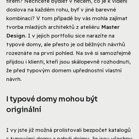
firem? Nechcete bydlet v něčem, co je k vidění
doslova na každém rohu, byť v jiné barevné
kombinaci? V tom případě by vás mohla zajímat
tvorba mladých architektů z ateliéru
Master
Design
. I v jejich portfoliu sice narazíte na
typové domy, ale přesto je od běžných návrhů
rozeznáte na první pohled. Na své si samozřejmě
přijdou i klienti, kteří jsou skálopevně rozhodnuti,
že před typovým domem upřednostní vlastní
návrh.
I typové domy mohou být
originální
I vy jste již možná prolistovali bezpočet katalogů
s typovými domy a nabyli dojmu, že jsou všechny