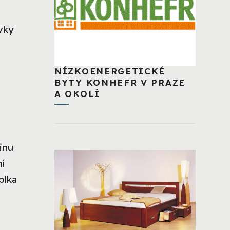
vky
NÍZKOENERGETICKÉ
BYTY KONHEFR V PRAZE
A OKOLÍ
inu
í
blka