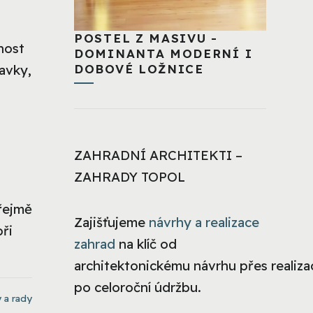
POSTEL Z MASIVU -
nost
DOMINANTA MODERNÍ I
DOBOVÉ LOŽNICE
ravky,
ZAHRADNÍ ARCHITEKTI –
ZAHRADY TOPOL
zřejmě
Zajišťujeme
návrhy a realizace
při
zahrad
na klíč od
architektonickému návrhu přes realizac
po celoroční údržbu.
 a rady