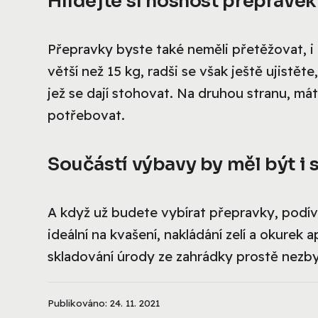
Hlídejte si nosnost přeprave
Přepravky byste také neměli přetěžovat, i 
větší než 15 kg, radši se však ještě ujistět
jež se dají stohovat. Na druhou stranu, m
potřebovat.
Součástí výbavy by měl být i 
A když už budete vybírat přepravky, podív
ideální na kvašení, nakládání zelí a okurek
skladování úrody ze zahrádky prostě nezby
Publikováno: 24. 11. 2021