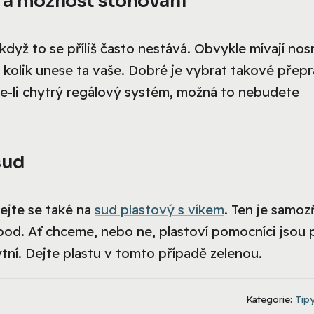
k a možnost stohování
když to se příliš často nestává. Obvykle mívají nos
e, kolik unese ta vaše. Dobré je vybrat takové přep
áte-li chytrý regálový systém, možná to nebudete
sud
ejte se také na
sud plastový s víkem
. Ten je samo
 apod. Ať chceme, nebo ne, plastoví pomocníci jsou 
tní. Dejte plastu v tomto případě zelenou.
Kategorie:
Tipy