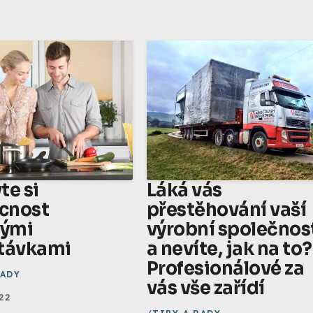
te si
Láká vás
cnost
přestěhování vaší
vými
výrobní společnos
távkami
a nevíte, jak na to?
Profesionálové za
RADY
vás vše zařídí
022