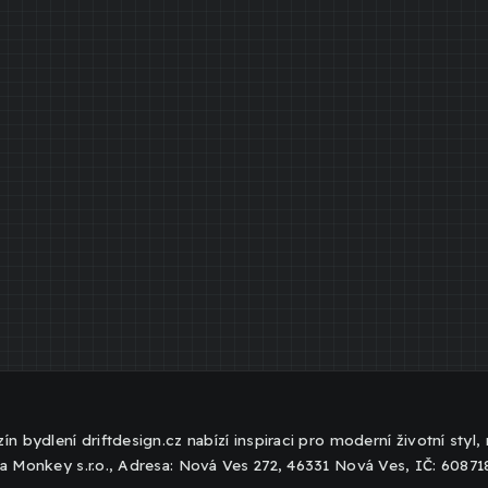
ín bydlení driftdesign.cz nabízí inspiraci pro moderní životní styl
a Monkey s.r.o., Adresa: Nová Ves 272, 46331 Nová Ves, IČ: 6087