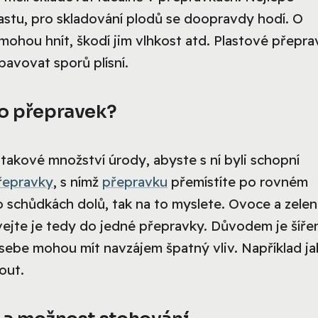
astu, pro skladování plodů se doopravdy hodí. O
mohou hnít, škodí jim vlhkost atd. Plastové přepra
bavovat sporů plísní.
do přepravek?
takové množství úrody, abyste s ní byli schopní
řepravky
, s nímž
přepravku
přemístíte po rovném
o schůdkách dolů, tak na to myslete. Ovoce a zelen
ejte je tedy do jedné přepravky. Důvodem je šířen
na sebe mohou mít navzájem špatný vliv. Například ja
out.