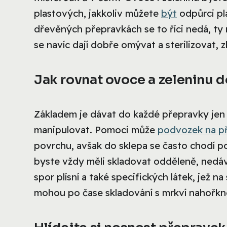
plastových, jakkoliv můžete
být
odpůrci pl
dřevěných přepravkách se to říci nedá, ty 
se navíc dají dobře omývat a sterilizovat, z
Jak rovnat ovoce a zeleninu 
Základem je dávat do každé přepravky jen 
manipulovat. Pomoci může
podvozek na p
povrchu, avšak do sklepa se často chodí p
byste vždy měli skladovat odděleně, nedáv
spor plísní a také specifických látek, jež 
mohou po čase skladování s mrkví nahořkn