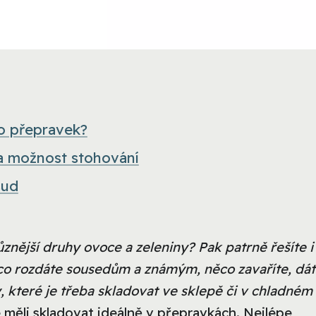
o přepravek?
 a možnost stohování
sud
ůznější druhy ovoce a zeleniny? Pak patrně řešíte i
co rozdáte sousedům a známým, něco zavaříte, dá
, které je třeba skladovat ve sklepě či v chladném
 měli skladovat ideálně v přepravkách. Nejlépe