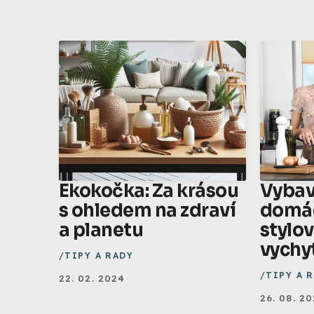
Ekokočka: Za krásou
Vybav
s ohledem na zdraví
domá
a planetu
stylo
vychy
TIPY A RADY
TIPY A 
22. 02. 2024
26. 08. 2