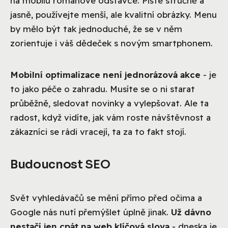
na mobilu románové odstavce. Pište stručně a
jasně, používejte menší, ale kvalitní obrázky. Menu
by mělo být tak jednoduché, že se v něm
zorientuje i váš dědeček s novým smartphonem.
Mobilní optimalizace není jednorázová akce
- je
to jako péče o zahradu. Musíte se o ni starat
průběžně, sledovat novinky a vylepšovat. Ale ta
radost, když vidíte, jak vám roste návštěvnost a
zákazníci se rádi vracejí, ta za to fakt stojí.
Budoucnost SEO
Svět vyhledávačů se mění přímo před očima a
Google nás nutí přemýšlet úplně jinak.
Už dávno
nestačí jen cpát na web klíčová slova
- dneska je