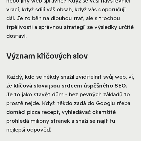
nebo jiný web správně? Když se vaši návštěvníci
vrací, když sdílí váš obsah, když vás doporučují
dál. Je to běh na dlouhou trať, ale s trochou
trpělivosti a správnou strategií se výsledky určitě
dostaví.
Význam klíčových slov
Každý, kdo se někdy snažil zviditelnit svůj web, ví,
že
klíčová slova jsou srdcem úspěšného SEO
.
Je to jako stavět dům - bez pevných základů to
prostě nejde. Když někdo zadá do Googlu třeba
domácí pizza recept, vyhledávač okamžitě
prohledá miliony stránek a snaží se najít tu
nejlepší odpověď.