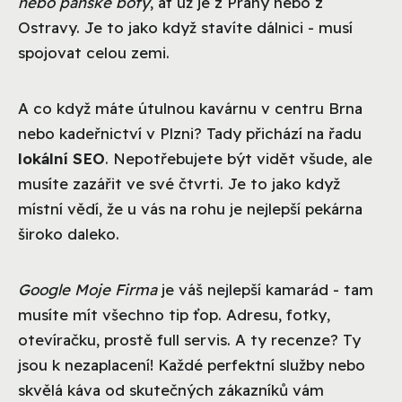
nebo pánské boty
, ať už je z Prahy nebo z
Ostravy. Je to jako když stavíte dálnici - musí
spojovat celou zemi.
A co když máte útulnou kavárnu v centru Brna
nebo kadeřnictví v Plzni? Tady přichází na řadu
lokální SEO
. Nepotřebujete být vidět všude, ale
musíte zazářit ve své čtvrti. Je to jako když
místní vědí, že u vás na rohu je nejlepší pekárna
široko daleko.
Google Moje Firma
je váš nejlepší kamarád - tam
musíte mít všechno tip ťop. Adresu, fotky,
otevíračku, prostě full servis. A ty recenze? Ty
jsou k nezaplacení! Každé perfektní služby nebo
skvělá káva od skutečných zákazníků vám