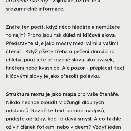
co máme rádi my
- zajímavé, užitečné a
srozumitelné informace.
Znáte ten pocit, když něco hledáte a nemůžete
to najít? Proto jsou tak důležitá
klíčová slova
.
Představte si je jako mosty mezi vámi a vašimi
čtenáři. Když píšete třeba o pečení domácího
chleba, použijete přirozeně slova jako kvásek,
hnětení nebo kvasnice. Ale pozor - přeplácat text
klíčovými slovy je jako přesolit polévku.
Struktura textu je jako mapa
pro vaše čtenáře.
Nikdo nechce bloudit v džungli dlouhých
odstavců. Rozdělte text pomocí nadpisů,
přidejte odrážky, kde to dává smysl. A co takhle
oživit článek fotkami nebo videem? Vždyť jeden