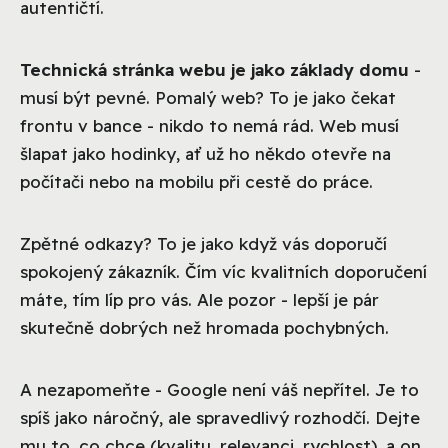
autentičtí.
Technická stránka webu je jako základy domu
-
musí být pevné. Pomalý web? To je jako čekat
frontu v bance - nikdo to nemá rád. Web musí
šlapat jako hodinky, ať už ho někdo otevře na
počítači nebo na mobilu při cestě do práce.
Zpětné odkazy? To je jako když vás doporučí
spokojený zákazník. Čím víc kvalitních doporučení
máte, tím líp pro vás. Ale pozor - lepší je pár
skutečně dobrých než hromada pochybných.
A nezapomeňte - Google není váš nepřítel. Je to
spíš jako náročný, ale spravedlivý rozhodčí. Dejte
mu to, co chce (kvalitu, relevanci, rychlost), a on