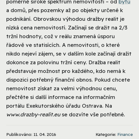
poměrně široké spektrum nemovitostí – od
bytů
a domů, přes pozemky až po objekty určené k
podnikání. Obrovskou výhodou dražby realit je
nízká cena nemovitostí. Začínají se dražit na 2/3
tržní hodnoty, což v reálu znamená úsporu
řádově ve statisících. A nemovitosti, o které
nikdo nejeví zájem, se v dalším kole začínají dražit
dokonce za polovinu tržní ceny. Dražba realit
představuje možnost pro každého, kdo nemá k
dispozici potřebný finanční obnos. Pokud chcete
nemovitost získat za velmi výhodnou cenu,
přečtěte si další informace na informačním
portálu Exekutorského úřadu Ostrava. Na
www.drazby-realit.eu
se dozvíte vše potřebné.
Publikováno: 11. 04. 2016
Kategorie:
Finance