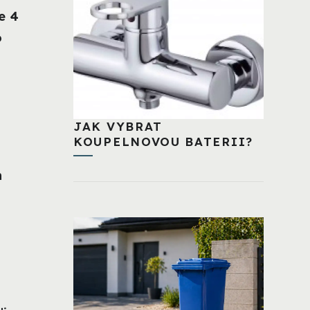
e 4
o
JAK VYBRAT
KOUPELNOVOU BATERII?
h