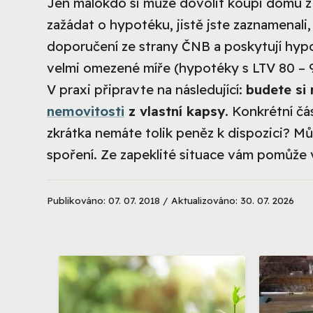
Jen málokdo si může dovolit koupi domu z u
zažádat o hypotéku, jistě jste zaznamenali,
doporučení ze strany ČNB a poskytují hyp
velmi omezené míře (hypotéky s LTV 80 – 9
V praxi připravte na následující:
budete si
nemovitosti
z vlastní kapsy
. Konkrétní č
zkrátka nemáte tolik peněz k dispozici? M
spoření. Ze zapeklité situace vám pomůže 
Publikováno: 07. 07. 2018 / Aktualizováno: 30. 07. 2026