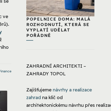
i se
íc ve
POPELNICE DOMA: MALÁ
ěrů).
ROZHODNUTÍ, KTERÁ SE
VYPLATÍ UDĚLAT
y
POŘÁDNĚ
ž
ního
ZAHRADNÍ ARCHITEKTI –
Finance
ZAHRADY TOPOL
Zajišťujeme
návrhy a realizace
zahrad
na klíč od
architektonickému návrhu přes realizac