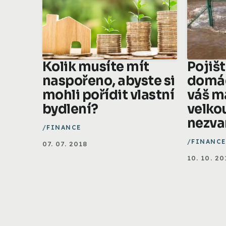
Kolik musíte mít
Pojiš
naspořeno, abyste si
domác
mohli pořídit vlastní
váš m
bydlení?
velko
nezv
FINANCE
FINANCE
07. 07. 2018
10. 10. 20