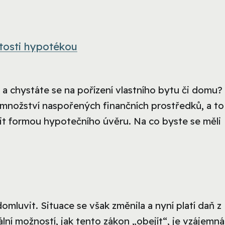
tosti hypotékou
 a chystáte se na pořízení vlastního bytu či domu?
o množství naspořených finančních prostředků, a to 
šit formou hypotečního úvěru. Na co byste se měli
omluvit. Situace se však změnila a nyní platí daň z
lní možností, jak tento zákon „obejít“, je vzájemná