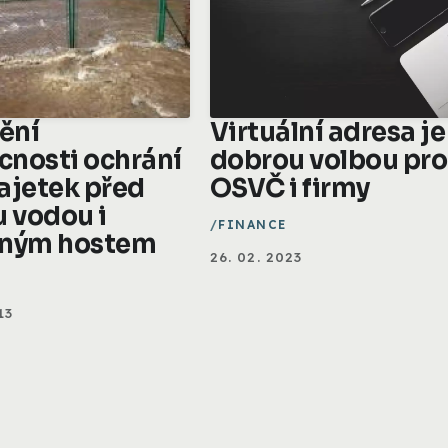
tění
Virtuální adresa je
nosti ochrání
dobrou volbou pro
ajetek před
OSVČ i firmy
u vodou i
FINANCE
aným hostem
26. 02. 2023
13