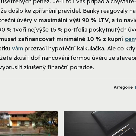
šetřených peněz. Je-li to i váš případ a chystáte-l
 že došlo ke zpřísnění pravidel. Banky reagovaly na
oteční úvěry v
maximální výši 90 % LTV
, a to nav
0 % tvoří nejvýše 15 % portfolia poskytnutých úv
 muset zafinancovat minimálně 10 % z kupní
cen
ástku
vám
prozradí hypotéční kalkulačka. Ale co kdy
ůžete zkusit dofinancování formou úvěru ze staveb
vybruslit zkušený finanční poradce.
Kategorie: