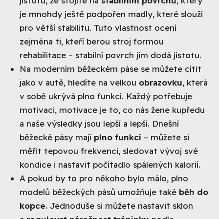
jistotu, že stojíte na
stabilním povrchu
, který
je mnohdy ještě podpořen madly, které slouží
pro větší stabilitu. Tuto vlastnost ocení
zejména ti, kteří berou stroj formou
rehabilitace – stabilní povrch jim dodá jistotu.
Na moderním běžeckém páse se můžete cítit
jako v autě, hledíte na velkou
obrazovku
, která
v sobě ukrývá plno funkcí. Každý potřebuje
motivaci, motivace je to, co nás žene kupředu
a naše výsledky jsou lepší a lepší. Dnešní
běžecké pásy mají
plno funkcí
– můžete si
měřit tepovou frekvenci, sledovat vývoj své
kondice i nastavit počítadlo spálených kalorií.
A pokud by to pro někoho bylo málo, plno
modelů běžeckých pásů umožňuje také
běh do
kopce
. Jednoduše si můžete nastavit sklon