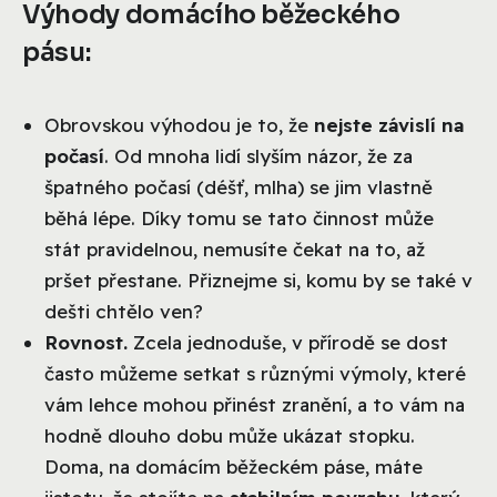
Výhody domácího běžeckého
pásu:
Obrovskou výhodou je to, že
nejste závislí na
počasí
. Od mnoha lidí slyším názor, že za
špatného počasí (déšť, mlha) se jim vlastně
běhá lépe. Díky tomu se tato činnost může
stát pravidelnou, nemusíte čekat na to, až
pršet přestane. Přiznejme si, komu by se také v
dešti chtělo ven?
Rovnost.
Zcela jednoduše, v přírodě se dost
často můžeme setkat s různými výmoly, které
vám lehce mohou přinést zranění, a to vám na
hodně dlouho dobu může ukázat stopku.
Doma, na domácím běžeckém páse, máte