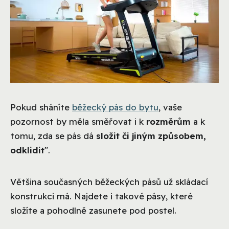
Pokud sháníte
běžecký pás do bytu
, vaše
pozornost by měla směřovat i k
rozměrům
a k
tomu, zda se pás dá
složit či jiným způsobem,
odklidit
".
Většina současných běžeckých pásů už skládací
konstrukci má. Najdete i takové pásy, které
složíte a pohodlně zasunete pod postel.