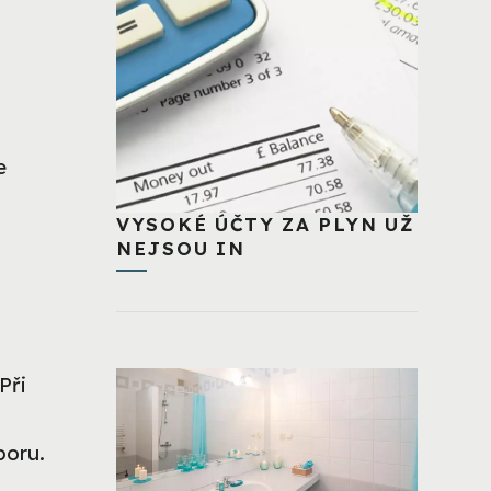
e
VYSOKÉ ÚČTY ZA PLYN UŽ
NEJSOU IN
Při
poru.