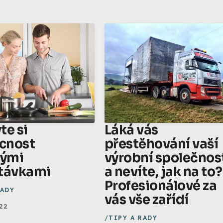
te si
Láká vás
cnost
přestěhování vaší
vými
výrobní společnos
távkami
a nevíte, jak na to?
Profesionálové za
RADY
vás vše zařídí
022
TIPY A RADY