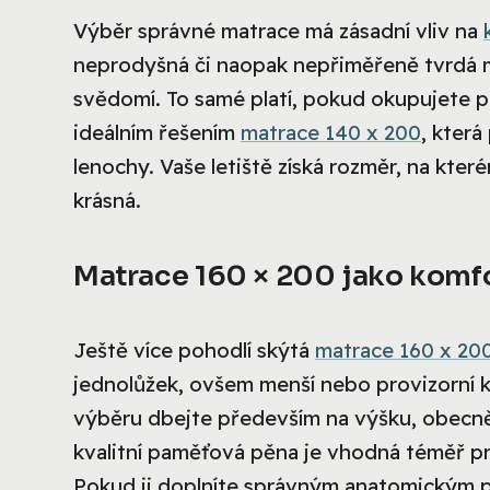
Výběr správné matrace má zásadní vliv na
neprodyšná či naopak nepřiměřeně tvrdá m
svědomí. To samé platí, pokud okupujete př
ideálním řešením
matrace 140 x 200
, která
lenochy. Vaše letiště získá rozměr, na kte
krásná.
Matrace 160 × 200 jako komfo
Ještě více pohodlí skýtá
matrace 160 x 20
jednolůžek, ovšem menší nebo provizorní 
výběru dbejte především na výšku, obecně pla
kvalitní paměťová pěna je vhodná téměř p
Pokud ji doplníte správným anatomickým po