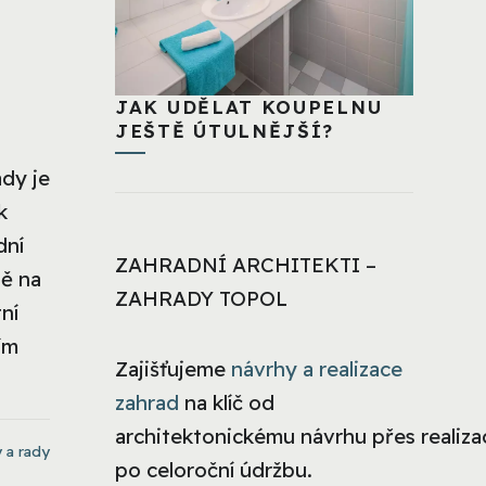
JAK UDĚLAT KOUPELNU
JEŠTĚ ÚTULNĚJŠÍ?
ady je
k
dní
ZAHRADNÍ ARCHITEKTI –
ně na
ZAHRADY TOPOL
ní
ím
Zajišťujeme
návrhy a realizace
zahrad
na klíč od
architektonickému návrhu přes realizac
 a rady
po celoroční údržbu.