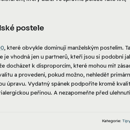
lské postele
00
, které obvykle dominují manželským postelím. T
je vhodná jen u partnerů, kteří jsou si podobní ja
e docházet k disproporcím, které mohou mít zása
kvalitu a provedení, pokud možno, nehledět primár
vou úpravu. Vydatný spánek podpoříte kromě kvalit
ialergickou peřinou. A nezapomeňte před ulehnut
Kategorie:
Tipy