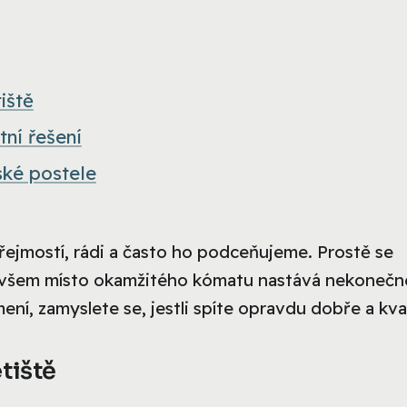
iště
tní řešení
ské postele
ejmostí, rádi a často ho podceňujeme. Prostě se
 ovšem místo okamžitého kómatu nastává nekonečn
ení, zamyslete se, jestli spíte opravdu dobře a kva
tiště