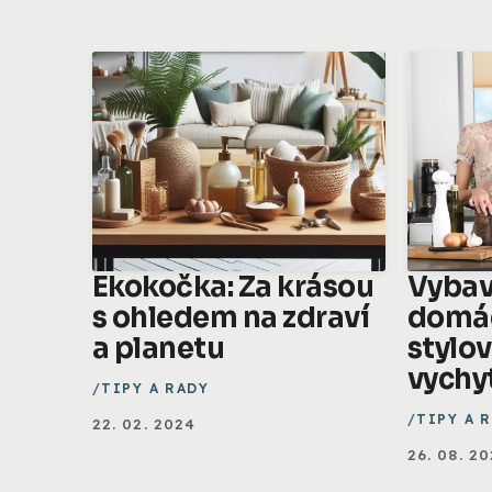
Ekokočka: Za krásou
Vybav
s ohledem na zdraví
domá
a planetu
stylo
vychy
TIPY A RADY
TIPY A 
22. 02. 2024
26. 08. 2