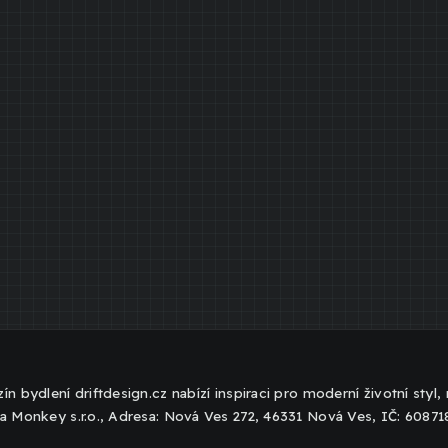
ín bydlení driftdesign.cz nabízí inspiraci pro moderní životní styl
a Monkey s.r.o., Adresa: Nová Ves 272, 46331 Nová Ves, IČ: 6087