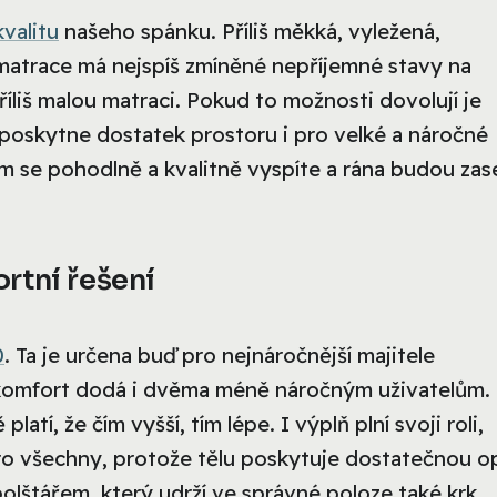
kvalitu
našeho spánku. Příliš měkká, vyležená,
atrace má nejspíš zmíněné nepříjemné stavy na
íliš malou matraci. Pokud to možnosti dovolují je
 poskytne dostatek prostoru i pro velké a náročné
rém se pohodlně a kvalitně vyspíte a rána budou zas
rtní řešení
0
. Ta je určena buď pro nejnáročnější majitele
komfort dodá i dvěma méně náročným uživatelům. 
tí, že čím vyšší, tím lépe. I výplň plní svoji roli,
ro všechny, protože tělu poskytuje dostatečnou o
lštářem, který udrží ve správné poloze také krk,