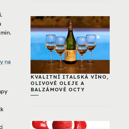
.
u
 min.
y na
KVALITNÍ ITALSKÁ VÍNO,
OLIVOVÉ OLEJE A
BALZÁMOVÉ OCTY
apy
kk
í