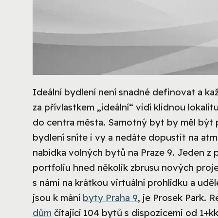
Ideální bydlení není snadné definovat a kaž
za přívlastkem „ideální“ vidí klidnou loka
do centra města. Samotný byt by měl být
bydlení sníte i vy a nedáte dopustit na atm
nabídka volných bytů na Praze 9. Jeden z p
portfoliu hned několik zbrusu nových proje
s námi na krátkou virtuální prohlídku a uděle
jsou k mání
byty Praha 9
, je Prosek Park. 
dům
čítající 104 bytů s dispozicemi od 1+k