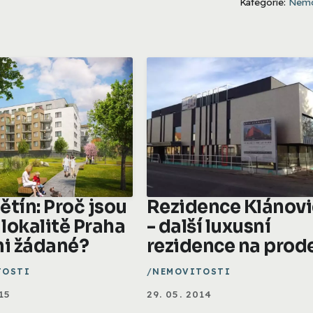
Kategorie:
Nemo
ětín: Proč jsou
Rezidence Klánov
 lokalitě Praha
- další luxusní
mi žádané?
rezidence na prod
TOSTI
NEMOVITOSTI
15
29. 05. 2014