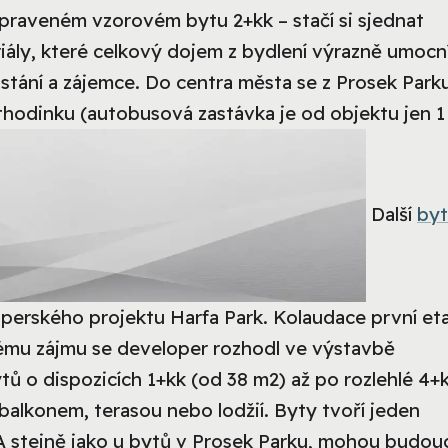
ipraveném vzorovém bytu 2+kk – stačí si sjednat
riály, které celkový dojem z bydlení výrazně umocní
tání a zájemce. Do centra města se z Prosek Park
odinku (autobusová zastávka je od objektu jen 1
Další
byt
perského projektu Harfa Park. Kolaudace první et
kému zájmu se developer rozhodl ve výstavbě
tů o dispozicích 1+kk (od 38 m2) až po rozlehlé 4+
balkonem, terasou nebo lodžií. Byty tvoří jeden
 A stejně jako u bytů v Prosek Parku, mohou budouc