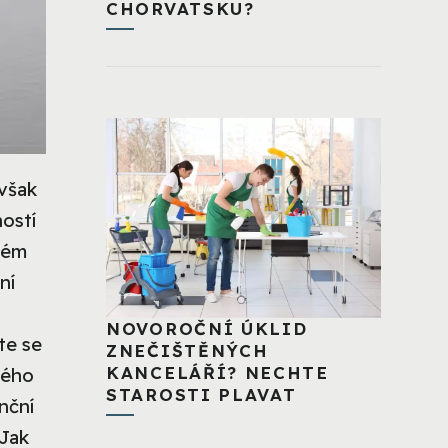
CHORVATSKU?
 však
ností
ném
ní
NOVOROČNÍ ÚKLID
te se
ZNEČIŠTĚNÝCH
KANCELÁŘÍ? NECHTE
rého
STAROSTI PLAVAT
nční
 Jak