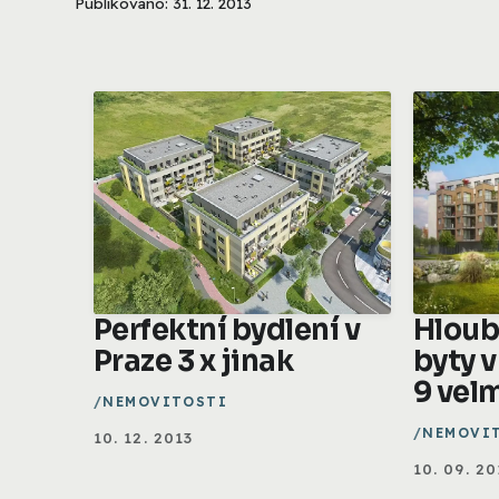
Publikováno: 31. 12. 2013
Perfektní bydlení v
Hloub
Praze 3 x jinak
byty v
9 vel
NEMOVITOSTI
NEMOVI
10. 12. 2013
10. 09. 20