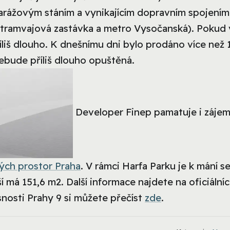
garážovým stáním a vynikajícím dopravním spojením
tramvajová zastávka a metro Vysočanská). Pokud 
říliš dlouho. K dnešnímu dni bylo prodáno více než 
ebude příliš dlouho opuštěná.
Developer Finep pamatuje i záje
ých prostor Praha
. V rámci Harfa Parku je k mání 
í má 151,6 m2. Další informace najdete na oficiální
asnosti Prahy 9 si můžete přečíst
zde
.