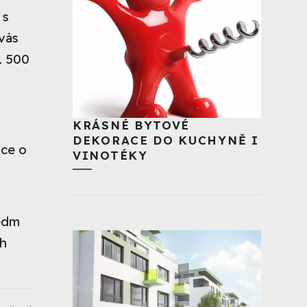
 s
vás
1 500
KRÁSNÉ BYTOVÉ
DEKORACE DO KUCHYNĚ I
mce o
VINOTÉKY
sedm
ch