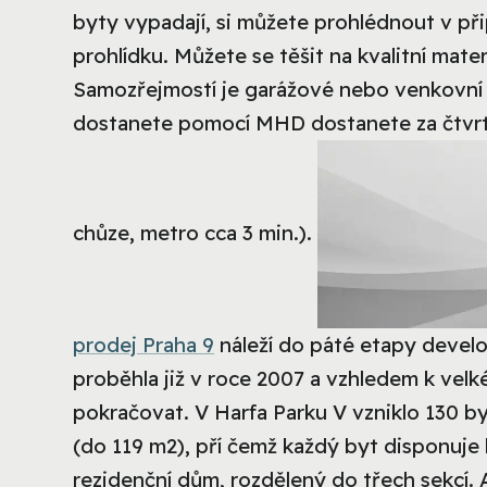
byty vypadají, si můžete prohlédnout v př
prohlídku. Můžete se těšit na kvalitní mate
Samozřejmostí je garážové nebo venkovní s
dostanete pomocí MHD dostanete za čtvrth
chůze, metro cca 3 min.).
prodej Praha 9
náleží do páté etapy develo
proběhla již v roce 2007 a vzhledem k vel
pokračovat. V Harfa Parku V vzniklo 130 by
(do 119 m2), pří čemž každý byt disponuje 
rezidenční dům, rozdělený do třech sekcí.