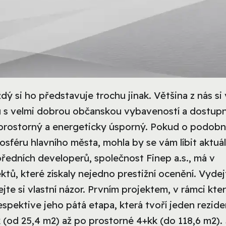
dý si ho představuje trochu jinak. Většina z nás si
litu s velmi dobrou občanskou vybaveností a dostup
 prostorný a energeticky úsporný. Pokud o podob
osféru hlavního města, mohla by se vám líbit aktuál
ředních developerů, společnost Finep a.s., má v
ktů, které získaly nejedno prestižní ocenění. Vydej
jte si vlastní názor.
Prvním projektem, v rámci kte
Respektive jeho pátá etapa, která tvoří jeden rezide
k (od 25,4 m2) až po prostorné 4+kk (do 118,6 m2).