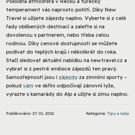
Poklidná atmosféra v Řecku a turecký
temperament vás naprosto pohltí. Díky New
Travel si užijete zájezdy naplno. Vyberte si z celé
řady oblíbených destinací a zaleťte si na
dovolenou s partnerem, nebo třeba celou
rodinou. Díky cenové dostupnosti se můžete
podívat do teplých krajů i několikrát do roka.
Stačí sledovat aktuální nabídku na newtravel.cz a
vybrat si z pestré směsice zájezdů ten pravý.
Samozřejmostí jsou i
zájezdy
za zimními sporty –
pokud
vám
ve skříni odpočívají zánovní lyže,
vyrazte s kamarády do Alp a užijte si zimu naplno.
Publikováno: 27. 01. 2012
Kategorie:
Tipy a rady