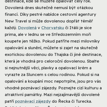
destinace, kde se můžete opalovat celý rok.
Dovolená dnes skutečně nemusí být otázkou
financí. Díky pestré nabídce cestovní agentury
New Travel si může dovolenou dopřát téměř
každý.
Dovolená
v
Chorvatsku
či Itálii je sice
prima, ale v lednu se ve Středozemním moři
koupete jen těžko. Pokud patříte mezi milovníky
opalování a slunění, můžete si zajet na skutečně
exotickou dovolenou do Thajska či jiné destinace,
která je vhodná pro celoroční dovolenou. Sbalte
si nejnutnější věci, plavky a opalovací krém a
vyrazte za Sluncem s celou rodinou. Pokud si na
opalování a koupání moc nepotrpíte, jsou pro vás
vhodné poznávací zájezdy. Poznejte cizí kulturu a
atraktivní památky. Mazi nejzajímavější dovolené
patří
poznávací zájezdy
do Řecka či Turecka.