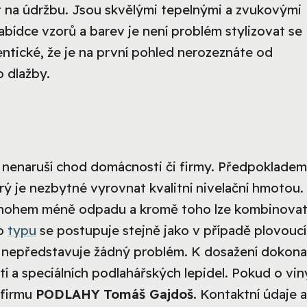
t na údržbu. Jsou skvělými tepelnými a zvukovými
abídce vzorů a barev je není problém stylizovat se
entické, že je na první pohled nerozeznáte od
 dlažby.
 nenaruší chod domácnosti či firmy. Předpokladem
rý je nezbytné vyrovnat kvalitní nivelační hmotou.
 mnohem méně odpadu a kromě toho lze kombinova
ho
typu
se postupuje stejně jako v případě plovoucí
 nepředstavuje žádný problém. K dosažení dokona
í a speciálních podlahářských lepidel. Pokud o vin
 firmu
PODLAHY Tomáš Gajdoš
. Kontaktní údaje a