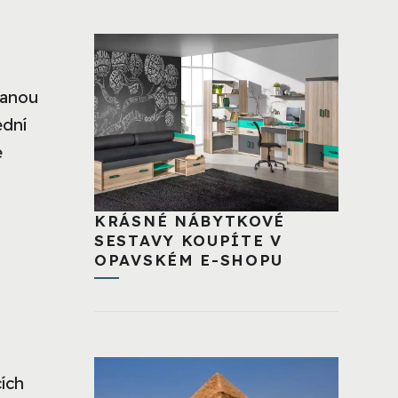
vanou
ední
é
KRÁSNÉ NÁBYTKOVÉ
SESTAVY KOUPÍTE V
OPAVSKÉM E-SHOPU
ích