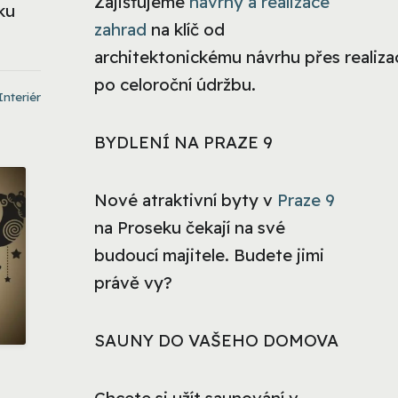
Zajišťujeme
návrhy a realizace
ku
zahrad
na klíč od
architektonickému návrhu přes realizac
po celoroční údržbu.
Interiér
BYDLENÍ NA PRAZE 9
Nové atraktivní byty v
Praze 9
na Proseku čekají na své
budoucí majitele. Budete jimi
právě vy?
SAUNY DO VAŠEHO DOMOVA