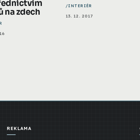
řednictvím
INTERIÉR
ů na zdech
13. 12. 2017
R
16
REKLAMA