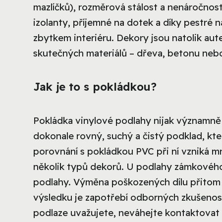
mazlíčků), rozměrová stálost a nenáročnos
izolanty, příjemné na dotek a díky pestré n
zbytkem interiéru. Dekory jsou natolik aut
skutečných materiálů – dřeva, betonu nebo
Jak je to s pokládkou?
Pokládka vinylové podlahy nijak významně
dokonale rovný, suchý a čistý podklad, kte
porovnání s pokládkou PVC při ní vzniká
několik typů dekorů. U podlahy zámkové
podlahy. Výměna poškozených dílu přitom
výsledku je zapotřebí odborných zkušenost
podlaze uvažujete, neváhejte kontaktovat