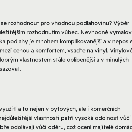
 se rozhodnout pro vhodnou podlahovinu? Výběr
jdůležitějším rozhodnutím vůbec. Nevhodně vymalo
ádka podlahy je mnohem komplikovanější a v neposl
r mezi cenou a komfortem, vsaďte na vinyl. Vinylov
dobrým vlastnostem stále oblíbenější a v minulých
osazovat.
yužití a to nejen v bytových, ale i komerčních
ejdůležitější vlastnosti patří vysoká odolnost vůči
ře odolávají vůči oděru, což ocení majitelé domác