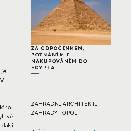
ZA ODPOČINKEM,
POZNÁNÍM I
NAKUPOVÁNÍM DO
EGYPTA
 je
 V
t
ZAHRADNÍ ARCHITEKTI –
lého
ZAHRADY TOPOL
ylové
 další