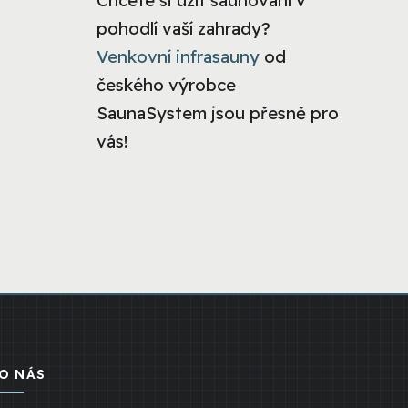
Chcete si užít saunování v
pohodlí vaší zahrady?
Venkovní infrasauny
od
českého výrobce
SaunaSystem jsou přesně pro
vás!
O NÁS