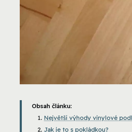
Obsah článku:
Největší výhody vinylové pod
Jak je to s pokládkou?