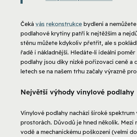
Čeká
vás
rekonstrukce
bydlení a nemůžete
podlahové krytiny patří k nejtěžším a ne
stěnu můžete kdykoliv přetřít, ale s pokl
řadě i nákladnější. Hledáte-li ideální pomě
podlahy jsou díky nízké pořizovací ceně a 
letech se na našem trhu začaly výrazně pr
Největší výhody vinylové podlahy
Vinylové podlahy nachází široké spektrum v
prostorách. Důvodů je hned několik. Mezi n
vodě a mechanickému poškození (velmi dob