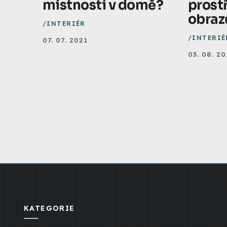
místností v domě?
prost
obraz
INTERIÉR
INTERIÉ
07. 07. 2021
03. 08. 20
KATEGORIE