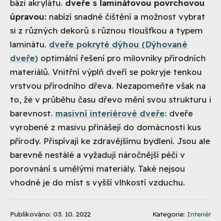
bázi akrylátu.
dveře s laminátovou povrchovou
úpravou:
nabízí snadné čištění a možnost vybrat
si z různých dekorů s různou tloušťkou a typem
laminátu.
dveře pokryté dýhou (Dýhované
dveře)
optimální řešení pro milovníky přírodních
materiálů. Vnitřní výplň dveří se pokryje tenkou
vrstvou přírodního dřeva. Nezapomeňte však na
to, že v průběhu času dřevo mění svou strukturu i
barevnost.
masivní interiérové ​​dveře
: dveře
vyrobené z masivu přinášejí do domácnosti kus
přírody. Přispívají ke zdravějšímu bydlení. Jsou ale
barevně nestálé a vyžadují náročnější péči v
porovnání s umělými materiály. Také nejsou
vhodné je do míst s vyšší vlhkostí vzduchu.
Publikováno: 03. 10. 2022
Kategorie:
Interiér