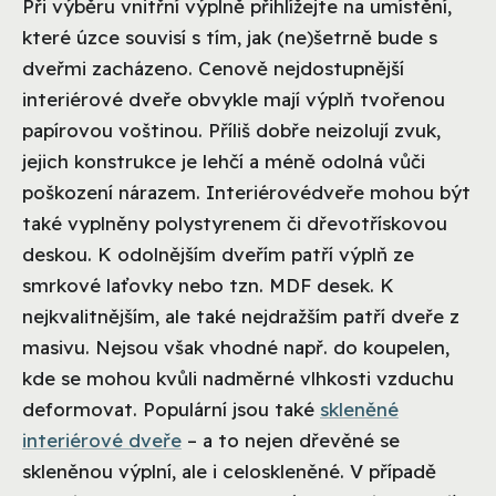
Při výběru vnitřní výplně přihlížejte na umístění,
které úzce souvisí s tím, jak (ne)šetrně bude s
dveřmi zacházeno. Cenově nejdostupnější
interiérové dveře obvykle mají výplň tvořenou
papírovou voštinou. Příliš dobře neizolují zvuk,
jejich konstrukce je lehčí a méně odolná vůči
poškození nárazem. Interiérové​​dveře mohou být
také vyplněny polystyrenem či dřevotřískovou
deskou. K odolnějším dveřím patří výplň ze
smrkové laťovky nebo tzn. MDF desek. K
nejkvalitnějším, ale také nejdražším patří dveře z
masivu. Nejsou však vhodné např. do koupelen,
kde se mohou kvůli nadměrné vlhkosti vzduchu
deformovat. Populární jsou také
skleněné
interiérové dveře
– a to nejen dřevěné se
skleněnou výplní, ale i celoskleněné. V případě