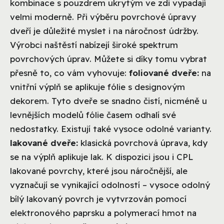
kombinace s pouzdrem ukrytým ve zdi vypadají
velmi moderně. Při výběru povrchové úpravy
dveří je důležité myslet i na náročnost údržby.
Výrobci naštěstí nabízejí široké spektrum
povrchových úprav. Můžete si díky tomu vybrat
přesně to, co vám vyhovuje:
foliované dveře:
na
vnitřní výplň se aplikuje fólie s designovým
dekorem. Tyto dveře se snadno čistí, nicméně u
levnějších modelů fólie časem odhalí své
nedostatky. Existují také vysoce odolné varianty.
lakované dveře:
klasická povrchová úprava, kdy
se na výplň aplikuje lak. K dispozici jsou i CPL
lakované povrchy, které jsou náročnější, ale
vyznačují se vynikající odolností – vysoce odolný
bílý lakovaný povrch je vytvrzován pomocí
elektronového paprsku a polymerací hmot na