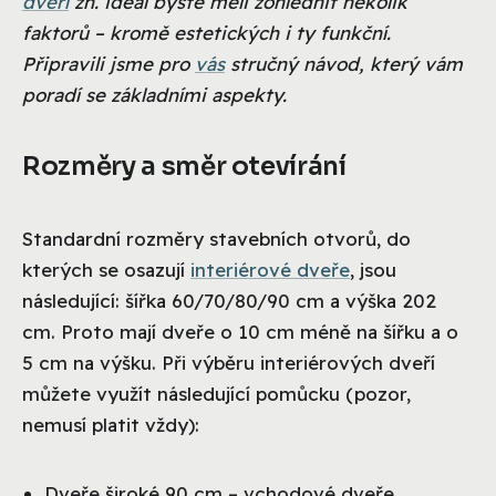
dveří
zn. ideál byste měli zohlednit několik
faktorů – kromě estetických i ty funkční.
Připravili jsme pro
vás
stručný návod, který vám
poradí se základními aspekty.
Rozměry a směr otevírání
Standardní rozměry stavebních otvorů, do
kterých se osazují
interiérové dveře
, jsou
následující: šířka 60/70/80/90 cm a výška 202
cm. Proto mají dveře o 10 cm méně na šířku a o
5 cm na výšku. Při výběru interiérových dveří
můžete využít následující pomůcku (pozor,
nemusí platit vždy):
Dveře široké 90 cm – vchodové dveře,