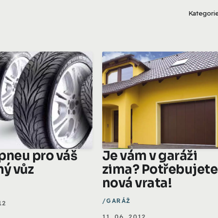
Kategori
pneu pro váš
Je vám v garáži
ný vůz
zima? Potřebujete
nová vrata!
GARÁŽ
12
11. 06. 2012