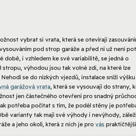
nost vybrat si vrata, která se otevírají zasouván
 vysouváním pod strop garáže a před ní už není po
é době, i vzhledem ke své variabilitě, se jedná o
l stropu, výhodou jsou tak volné zdi, na které lze
. Nehodí se do nízkých vjezdů, instalace sníží výšku
vná garážová vrata
, která se vysouvají do strany, 
ožnost jen částečného otevření pro snadný průcho
šak potřeba počítat s tím, že podél stěny je potřeb
Obě varianty tak mají své výhody i nevýhody, zálež
e a jeho okolí, která z nich je pro
vás
praktičtější