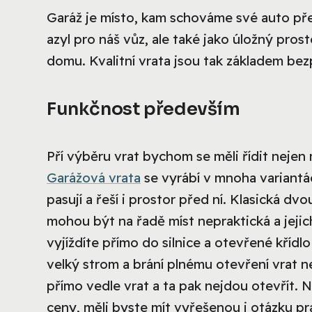
Garáž je místo, kam schováme své auto před
azyl pro náš vůz, ale také jako úložný pros
domu. Kvalitní vrata jsou tak základem be
Funkčnost především
Pří výběru vrat bychom se měli řídit nejen 
Garážová vrata
se vyrábí v mnoha variantác
pasují a řeší i prostor před ní. Klasická dv
mohou být na řadě míst nepraktická a jejic
vyjíždíte přímo do silnice a otevřené křídlo
velký strom a brání plnému otevření vrat 
přímo vedle vrat a ta pak nejdou otevřít.
ceny, měli byste mít vyřešenou i otázku pr