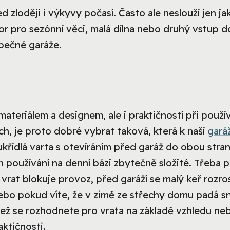
 zloději i výkyvy počasí. Často ale neslouží jen ja
tor pro sezónní věci, malá dílna nebo druhý vstup d
zpečné garáže.
materiálem a designem, ale i praktičností při použív
h, je proto dobré vybrat taková, která k naší
gará
oukřídlá varta s otevíráním před garáž do obou stra
h používání na denní bázi zbytečně složité. Třeba 
 vrat blokuje provoz, před garáží se malý keř rozro
nebo pokud víte, že v zimě ze střechy domu padá sn
 Než se rozhodnete pro vrata na základě vzhledu ne
aktičnosti.