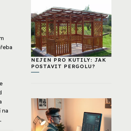
ím
třeba
NEJEN PRO KUTILY: JAK
POSTAVIT PERGOLU?
ke
d
a
í na
.