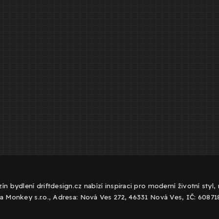
ín bydlení driftdesign.cz nabízí inspiraci pro moderní životní styl
a Monkey s.r.o., Adresa: Nová Ves 272, 46331 Nová Ves, IČ: 6087