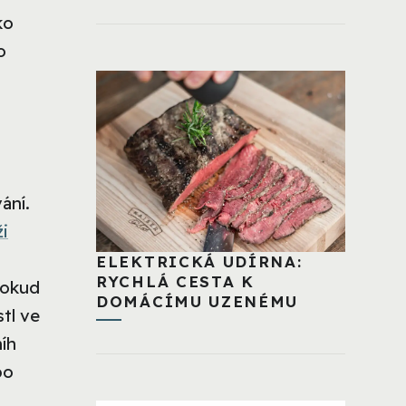
ko
o
ání.
ži
n
ELEKTRICKÁ UDÍRNA:
RYCHLÁ CESTA K
pokud
DOMÁCÍMU UZENÉMU
stl ve
íh
bo