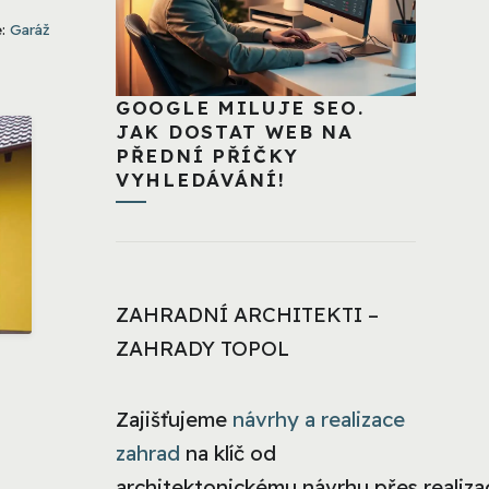
e:
Garáž
GOOGLE MILUJE SEO.
JAK DOSTAT WEB NA
PŘEDNÍ PŘÍČKY
VYHLEDÁVÁNÍ!
ZAHRADNÍ ARCHITEKTI –
ZAHRADY TOPOL
Zajišťujeme
návrhy a realizace
zahrad
na klíč od
architektonickému návrhu přes realizac