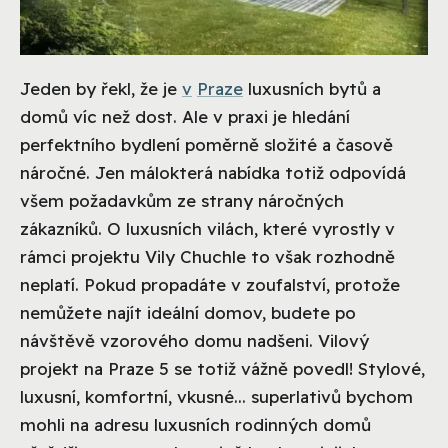
Jeden by řekl, že je
v
Praze
luxusních bytů a
domů víc než dost. Ale v praxi je hledání
perfektního bydlení poměrně složité a časově
náročné. Jen málokterá nabídka totiž odpovídá
všem požadavkům ze strany náročných
zákazníků. O luxusních vilách, které vyrostly v
rámci projektu Vily Chuchle to však rozhodně
neplatí. Pokud propadáte v zoufalství, protože
nemůžete najít ideální domov, budete po
návštěvě vzorového domu nadšeni. Vilový
projekt na Praze 5 se totiž vážně povedl! Stylové,
luxusní, komfortní, vkusné... superlativů bychom
mohli na adresu luxusních rodinných domů