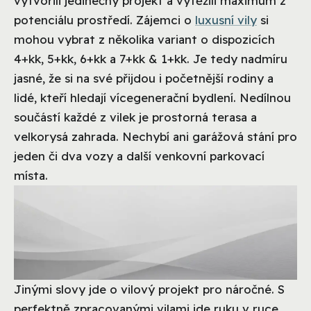
vytvořili jedinečný projekt a vytěžili maximum z
potenciálu prostředí. Zájemci o
luxusní vily
si
mohou vybrat z několika variant o dispozicích
4+kk, 5+kk, 6+kk a 7+kk & 1+kk. Je tedy nadmíru
jasné, že si na své přijdou i početnější rodiny a
lidé, kteří hledají vícegenerační bydlení. Nedílnou
součástí každé z vilek je prostorná terasa a
velkorysá zahrada. Nechybí ani garážová stání pro
jeden či dva vozy a další venkovní parkovací
místa.
Jinými slovy jde o vilový projekt pro náročné. S
perfektně zpracovanými vilami jde ruku v ruce