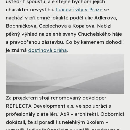
uštědřit spoustu, ale stejně bychom jejich
charakter nevystihli.
Luxusní vily v Praze
se
nachází v příjemné lokalitě podél ulic Adlerova,
Bochničkova, Ceplechova a Kopalova. Nabízí
pěkný výhled na zelené svahy Chuchelského háje
a pravobřehou zástavbu. Co by kamenem dohodil
je známá
dostihová dráha
.
Za projektem stojí renomovaný developer
REFLECTA Development a.s. ve spolupráci s
profesionály z ateliéru A69 – architekti. Odborníci
dokázali, že si poradí i s nelehkým úkolem –