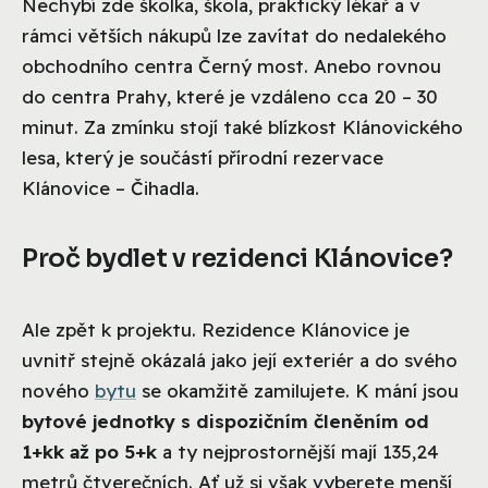
Nechybí zde školka, škola, praktický lékař a v
rámci větších nákupů lze zavítat do nedalekého
obchodního centra Černý most. Anebo rovnou
do centra Prahy, které je vzdáleno cca 20 – 30
minut. Za zmínku stojí také blízkost Klánovického
lesa, který je součástí přírodní rezervace
Klánovice – Čihadla.
Proč bydlet v rezidenci Klánovice?
Ale zpět k projektu. Rezidence Klánovice je
uvnitř stejně okázalá jako její exteriér a do svého
nového
bytu
se okamžitě zamilujete. K mání jsou
bytové jednotky s dispozičním členěním od
1+kk až po 5+k
a ty nejprostornější mají 135,24
metrů čtverečních. Ať už si však vyberete menší