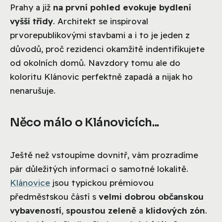
Prahy a již
na první pohled evokuje bydlení
vyšší třídy
. Architekt se inspiroval
prvorepublikovými stavbami a i to je jeden z
důvodů, proč rezidenci okamžitě indentifikujete
od okolních domů. Navzdory tomu ale do
koloritu Klánovic perfektně zapadá a nijak ho
nenarušuje.
Něco málo o Klánovicích...
Ještě než vstoupíme dovnitř, vám prozradíme
pár důležitých informací o samotné lokalitě.
Klánovice
jsou typickou prémiovou
předměstskou částí s
velmi dobrou občanskou
vybaveností
,
spoustou zeleně
a
klidových zón
.