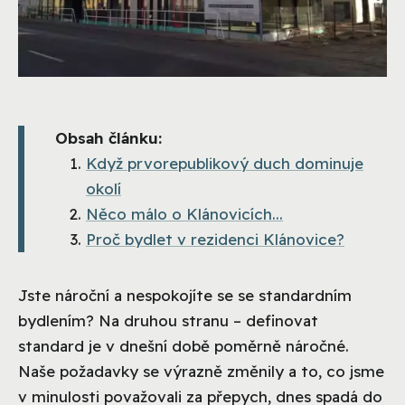
Obsah článku:
Když prvorepublikový duch dominuje
okolí
Něco málo o Klánovicích...
Proč bydlet v rezidenci Klánovice?
Jste nároční a nespokojíte se se standardním
bydlením? Na druhou stranu – definovat
standard je v dnešní době poměrně náročné.
Naše požadavky se výrazně změnily a to, co jsme
v minulosti považovali za přepych, dnes spadá do