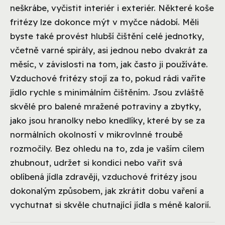
neškrábe, vyčistit interiér i exteriér. Některé koše
fritézy lze dokonce mýt v myčce nádobí. Měli
byste také provést hlubší čištění celé jednotky,
včetně varné spirály, asi jednou nebo dvakrát za
měsíc, v závislosti na tom, jak často ji používáte.
Vzduchové fritézy stojí za to, pokud rádi vaříte
jídlo rychle s minimálním čištěním. Jsou zvláště
skvělé pro balené mražené potraviny a zbytky,
jako jsou hranolky nebo knedlíky, které by se za
normálních okolností v mikrovlnné troubě
rozmočily. Bez ohledu na to, zda je vaším cílem
zhubnout, udržet si kondici nebo vařit svá
oblíbená jídla zdravěji, vzduchové fritézy jsou
dokonalým způsobem, jak zkrátit dobu vaření a
vychutnat si skvěle chutnající jídla s méně kalorií.