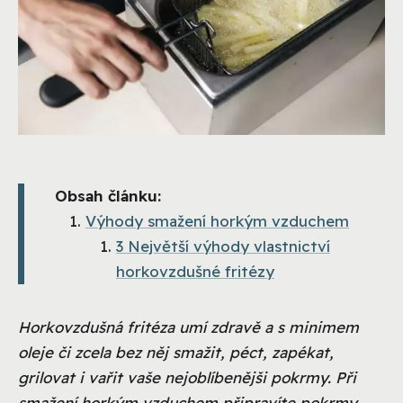
Obsah článku:
Výhody smažení horkým vzduchem
3 Největší výhody vlastnictví
horkovzdušné fritézy
Horkovzdušná fritéza umí zdravě a s minimem
oleje či zcela bez něj smažit, péct, zapékat,
grilovat i vařit vaše nejoblíbenějši pokrmy. Při
smažení horkým vzduchem připravíte pokrmy