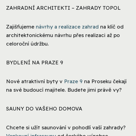
ZAHRADNÍ ARCHITEKTI – ZAHRADY TOPOL
Zajišťujeme
návrhy a realizace zahrad
na klíč od
architektonickému návrhu přes realizaci až po
celoroční údržbu.
BYDLENÍ NA PRAZE 9
Nové atraktivní byty v
Praze 9
na Proseku čekají
na své budoucí majitele. Budete jimi právě vy?
SAUNY DO VAŠEHO DOMOVA
Chcete si užít saunování v pohodlí vaší zahrady?
Venkovní infrasauny
od českého výrobce