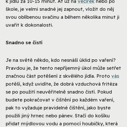
k jídlu za 10-15 minut. Ať už na
večírek
nebo po
škole, je velmi snadné jej zapnout, vložit do něj
svou oblíbenou svačinu a během několika minut ji
uvařit k dokonalosti.
Snadno se čistí
Je na světě někdo, kdo nesnáší úklid po vaření?
Pravdou je, že tento nepříjemný úkol může setřet
značnou část potěšení z skvělého jídla. Proto
vás
potěší, když uvidíte, že dobrá vzduchová fritéza
se po použití neuvěřitelně snadno čistí. Pokud
budete pokračovat v čištění po každém vaření,
pak to vyžaduje pravidelné čištění, jako byste
použili jiný hrnec nebo pánev. Stačí do košíku
přidat mýdlovou vodu a pomocí houbičky, která