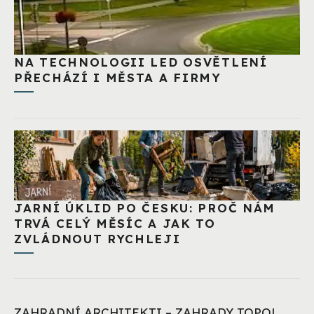
NA TECHNOLOGII LED OSVĚTLENÍ
PŘECHÁZÍ I MĚSTA A FIRMY
JARNÍ ÚKLID PO ČESKU: PROČ NÁM
TRVÁ CELÝ MĚSÍC A JAK TO
ZVLÁDNOUT RYCHLEJI
ZAHRADNÍ ARCHITEKTI – ZAHRADY TOPOL