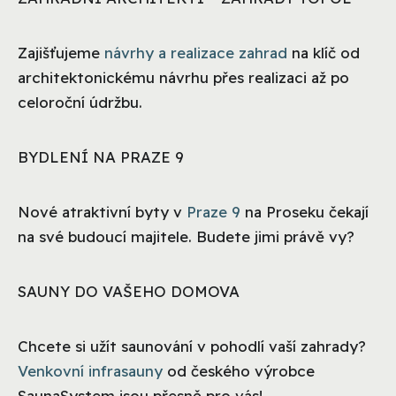
Zajišťujeme
návrhy a realizace zahrad
na klíč od
architektonickému návrhu přes realizaci až po
celoroční údržbu.
BYDLENÍ NA PRAZE 9
Nové atraktivní byty v
Praze 9
na Proseku čekají
na své budoucí majitele. Budete jimi právě vy?
SAUNY DO VAŠEHO DOMOVA
Chcete si užít saunování v pohodlí vaší zahrady?
Venkovní infrasauny
od českého výrobce
SaunaSystem jsou přesně pro vás!