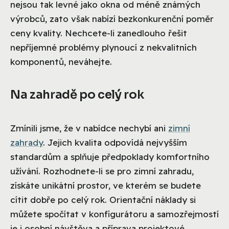
nejsou tak levné jako okna od méně známých
výrobců, zato však nabízí bezkonkurenční poměr
ceny kvality. Nechcete-li zanedlouho řešit
nepříjemné problémy plynoucí z nekvalitních
komponentů, neváhejte.
Na zahradě po celý rok
Zmínili jsme, že v nabídce nechybí ani
zimní
zahrady
. Jejich kvalita odpovídá nejvyšším
standardům a splňuje předpoklady komfortního
užívání. Rozhodnete-li se pro zimní zahradu,
získáte unikátní prostor, ve kterém se budete
cítit dobře po celý rok. Orientační náklady si
můžete spočítat v konfigurátoru a samozřejmostí
je i osobní návštěva a příprava projektové