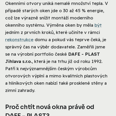
Okenními otvory uniká nemalé množství tepla. V
případě starých oken jde o 30 až 45 % energie,
což lze výrazně snížit montáží moderního
okenního systému. Výměna oken by měla
být
jedním z prvních kroků, které učiníte v rámci
rekonstrukce
domu a pokud vás teprve čeká, je
správný čas na výběr dodavatele. Zaměřili jsme
se na výrobní portfolio české
DAFE - PLAST
Jihlava s.r.o.
, která je na trhu již od roku 1992.
Patří k nejvýznamnějším českým výrobcům
otvorových výplní a mimo kvalitních plastových
a hliníkových oken nabízí také prosklené stěny a
zimní zahrady.
Proč chtít nová okna právě od
DAFE – PLAST?