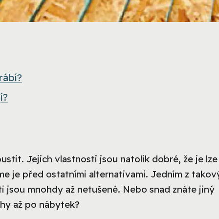
rábí?
í?
it. Jejich vlastnosti jsou natolik dobré, že je lze
e je před ostatními alternativami. Jedním z takov
sti jsou mnohdy až netušené. Nebo snad znáte jiný
ahy až po nábytek?