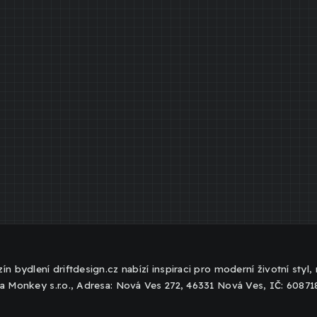
ín bydlení driftdesign.cz nabízí inspiraci pro moderní životní styl
a Monkey s.r.o., Adresa: Nová Ves 272, 46331 Nová Ves, IČ: 6087