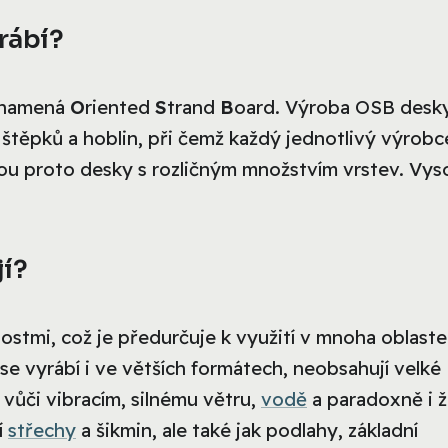
yrábí?
 znamená
O
riented
S
trand
B
oard. Výroba OSB desk
h štěpků a hoblin, při čemž každý jednotlivý výrobc
 jsou proto desky s rozličným množstvím vrstev. Vy
jí?
nostmi, což je předurčuje k využití v mnoha oblast
se vyrábí i ve větších formátech, neobsahují velké
vůči vibracím, silnému větru,
vodě
a paradoxně i ž
í
střechy
a šikmin, ale také jak podlahy, základní