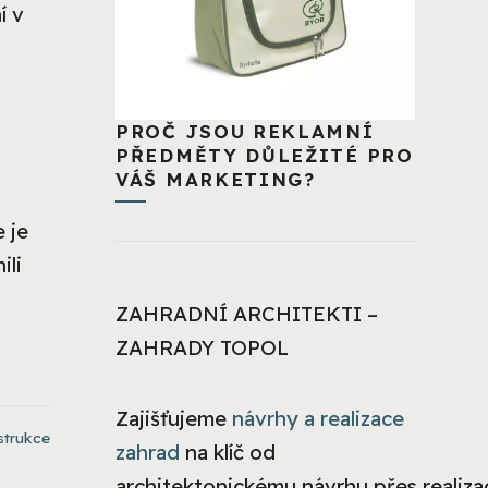
í v
PROČ JSOU REKLAMNÍ
PŘEDMĚTY DŮLEŽITÉ PRO
VÁŠ MARKETING?
e je
ili
ZAHRADNÍ ARCHITEKTI –
ZAHRADY TOPOL
Zajišťujeme
návrhy a realizace
strukce
zahrad
na klíč od
architektonickému návrhu přes realizac