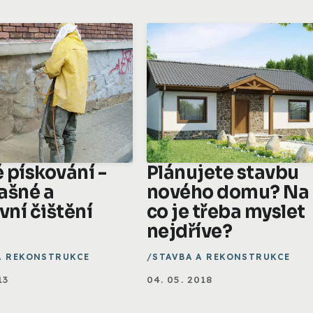
 pískování -
Plánujete stavbu
ašné a
nového domu? Na
vní čištění
co je třeba myslet
nejdříve?
A REKONSTRUKCE
STAVBA A REKONSTRUKCE
13
04. 05. 2018