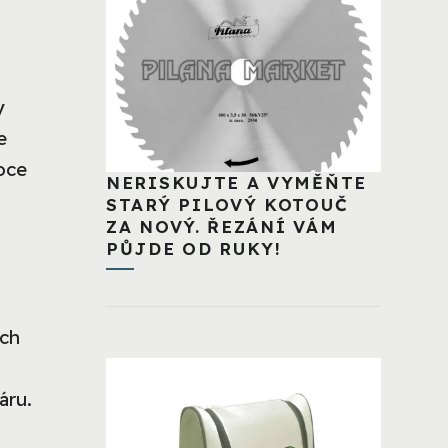
y
e
soce
NERISKUJTE A VYMĚŇTE
STARÝ PILOVÝ KOTOUČ
ZA NOVÝ. ŘEZÁNÍ VÁM
PŮJDE OD RUKY!
ech
áru.