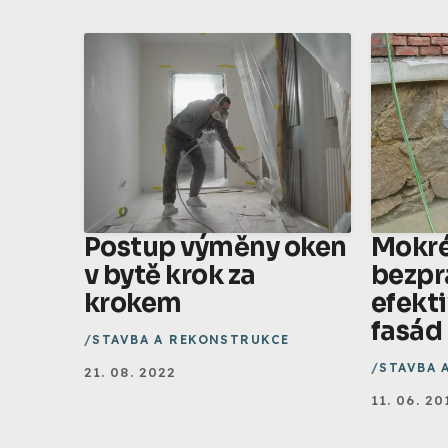
Postup výměny oken
Mokré
v bytě krok za
bezpr
krokem
efekti
fasád
STAVBA A REKONSTRUKCE
STAVBA 
21. 08. 2022
11. 06. 20