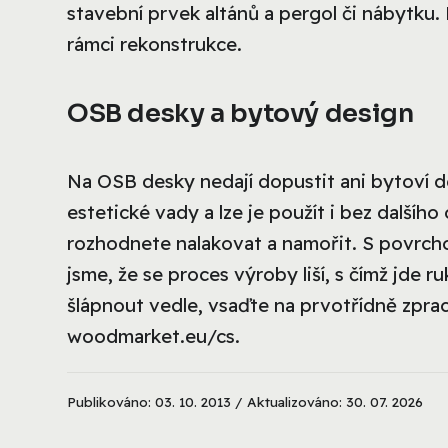
stavební prvek altánů a pergol či nábytku.
rámci rekonstrukce.
OSB desky a bytový design
Na OSB desky nedají dopustit ani bytoví de
estetické vady a lze je použít i bez dalšího
rozhodnete nalakovat a namořit. S povrchov
jsme, že se proces výroby liší, s čímž jde ru
šlápnout vedle, vsaďte na prvotřídně zpr
woodmarket.eu/cs.
Publikováno: 03. 10. 2013 / Aktualizováno: 30. 07. 2026