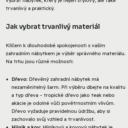
vybrat nábytek, který je nejen stylový, ale také
trvanlivý a praktický.
Jak vybrat trvanlivý materiál
Klíčem k dlouhodobé spokojenosti s vaším
zahradním nábytkem je výběr správného materiálu.
Na trhu jsou různé možnosti:
Dřevo:
Dřevěný zahradní nábytek má
nezaměnitelný šarm. Při výběru dbejte na kvalitu
a typ dřeva – tropické dřevo jako teak nebo
akácie je odolné vůči povětrnostním vlivům.
Dřevo vyžaduje pravidelnou údržbu, aby si
zachovalo svůj vzhled a trvanlivost.
Hliník a kov:
Hliníkový a kovový nábytek je