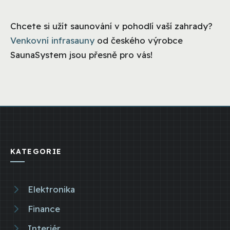
Chcete si užít saunování v pohodlí vaší zahrady?
Venkovní infrasauny
od českého výrobce
SaunaSystem jsou přesně pro vás!
KATEGORIE
Elektronika
Finance
Interiér