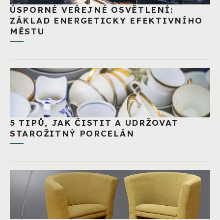
ÚSPORNÉ VEŘEJNÉ OSVĚTLENÍ:
ZÁKLAD ENERGETICKY EFEKTIVNÍHO
MĚSTU
5 TIPŮ, JAK ČISTIT A UDRŽOVAT
STAROŽITNÝ PORCELÁN