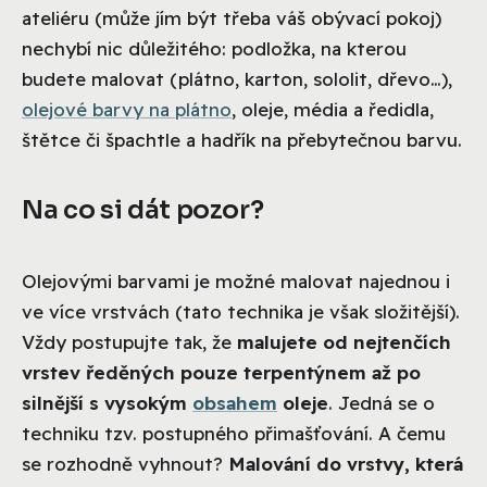
ateliéru (může jím být třeba váš obývací pokoj)
nechybí nic důležitého: podložka, na kterou
budete malovat (plátno, karton, sololit, dřevo…),
olejové barvy na plátno
, oleje, média a ředidla,
štětce či špachtle a hadřík na přebytečnou barvu.
Na co si dát pozor?
Olejovými barvami je možné malovat najednou i
ve více vrstvách (tato technika je však složitější).
Vždy postupujte tak, že
malujete od nejtenčích
vrstev ředěných pouze terpentýnem až po
silnější s vysokým
obsahem
oleje
. Jedná se o
techniku tzv. postupného přimašťování. A čemu
se rozhodně vyhnout?
Malování do vrstvy, která