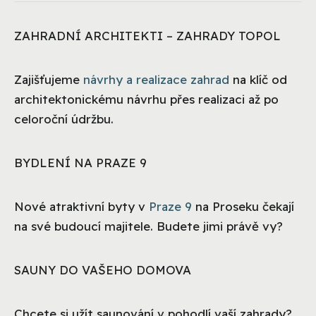
ZAHRADNÍ ARCHITEKTI – ZAHRADY TOPOL
Zajišťujeme
návrhy a realizace zahrad
na klíč od
architektonickému návrhu přes realizaci až po
celoroční údržbu.
BYDLENÍ NA PRAZE 9
Nové atraktivní byty v
Praze 9
na Proseku čekají
na své budoucí majitele. Budete jimi právě vy?
SAUNY DO VAŠEHO DOMOVA
Chcete si užít saunování v pohodlí vaší zahrady?