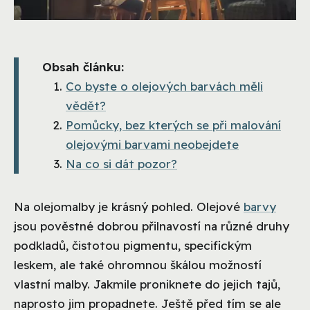
Obsah článku:
Co byste o olejových barvách měli
vědět?
Pomůcky, bez kterých se při malování
olejovými barvami neobejdete
Na co si dát pozor?
Na olejomalby je krásný pohled. Olejové
barvy
jsou pověstné dobrou přilnavostí na různé druhy
podkladů, čistotou pigmentu, specifickým
leskem, ale také ohromnou škálou možností
vlastní malby. Jakmile proniknete do jejich tajů,
naprosto jim propadnete. Ještě před tím se ale