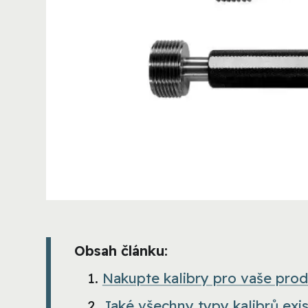
Obsah článku:
Nakupte kalibry pro vaše pro
Jaké všechny typy kalibrů exis