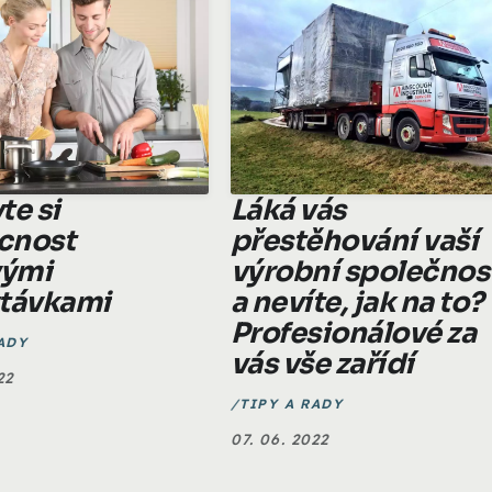
te si
Láká vás
cnost
přestěhování vaší
vými
výrobní společnos
távkami
a nevíte, jak na to?
Profesionálové za
ADY
vás vše zařídí
22
TIPY A RADY
07. 06. 2022