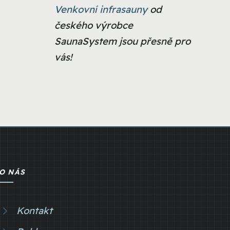
Venkovní infrasauny
od
českého výrobce
SaunaSystem jsou přesně pro
vás!
O NÁS
Kontakt