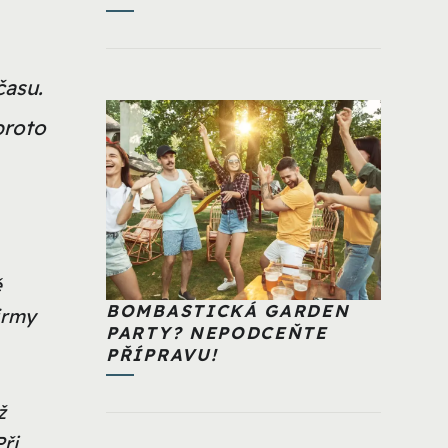
času.
proto
ě
BOMBASTICKÁ GARDEN
firmy
PARTY? NEPODCEŇTE
PŘÍPRAVU!
ž
ři