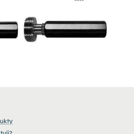
dukty
tují?