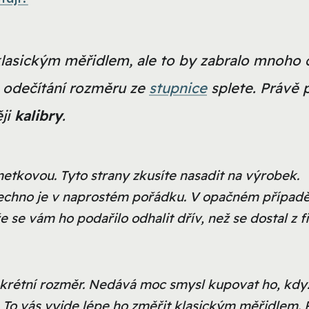
lasickým měřidlem, ale to by zabralo mnoho 
i odečítání rozměru ze
stupnice
splete. Právě 
ěji
kalibry
.
tkovou. Tyto strany zkusíte nasadit na výrobek.
všechno je v naprostém pořádku. V opačném případ
 se vám ho podařilo odhalit dřív, než se dostal z 
krétní rozměr.
Nedává moc smysl kupovat ho, kdy
To vás vyjde lépe ho změřit klasickým měřidlem. P