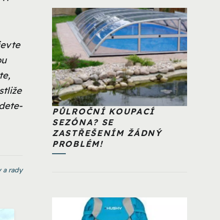
jevte
ou
te,
tliže
udete-
PŮLROČNÍ KOUPACÍ
SEZÓNA? SE
ZASTŘEŠENÍM ŽÁDNÝ
PROBLÉM!
 a rady