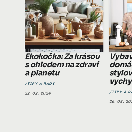
Ekokočka: Za krásou
Vybav
s ohledem na zdraví
domá
a planetu
stylo
vychy
TIPY A RADY
TIPY A R
22. 02. 2024
26. 08. 20