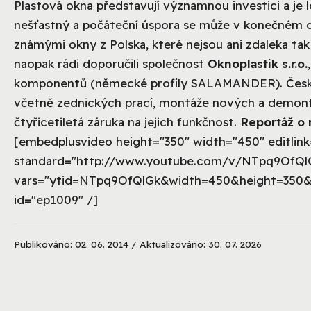
Plastová okna představují významnou investici a je lo
nešťastný a počáteční úspora se může v konečném d
známými okny z Polska, které nejsou ani zdaleka ta
naopak rádi doporučili společnost
Oknoplastik s.r.o.
komponentů (německé profily SALAMANDER). Český v
včetně zednických prací, montáže nových a demontá
čtyřicetiletá záruka na jejich funkčnost.
Reportáž o 
[embedplusvideo height="350" width="450" editlink=
standard="http://www.youtube.com/v/NTpq9OfQl
vars="ytid=NTpq9OfQlGk&width=450&height=350&
id="ep1009" /]
Publikováno: 02. 06. 2014 / Aktualizováno: 30. 07. 2026