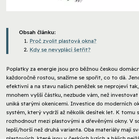
Obsah článku:
Proč zvolit plastová okna?
Kdy se nevyplácí šetřit?
Poplatky za energie jsou pro běžnou českou domác
každoročně rostou, snažíme se spořit, co to dá. Jen
efektivní a na stavu našich peněžek se neprojeví tak
mnohem vyšší částku, nezbude vám, než investovat
uniká starými okenicemi.
Investice do moderních oke
systém, který vydrží až několik desítek let. K tom
rozhodnout mezi plastovými a dřevěnými okny. V so
lepší/horší než druhá varianta. Oba materiály mají 
plastových, které jsou v českých luzích a hájích nejžá