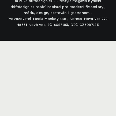
© 2026 driftdesign.cz - Lifestyle magazín bydlení
driftdesign.cz nabízí inspiraci pro moderní životní styl,
módu, design, cestování i gastronomii.
Provozovatel: Media Monkey s.r.o., Adresa: Nová Ves 272,
46331 Nová Ves, IČ: 6087183, DIČ: CZ6087183