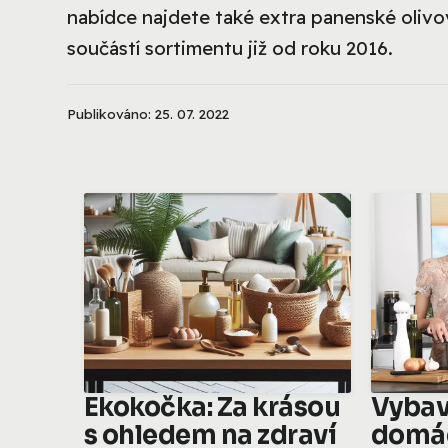
nabídce najdete také extra panenské olivo
součástí sortimentu již od roku 2016.
Publikováno: 25. 07. 2022
Ekokočka: Za krásou
Vybav
s ohledem na zdraví
domá