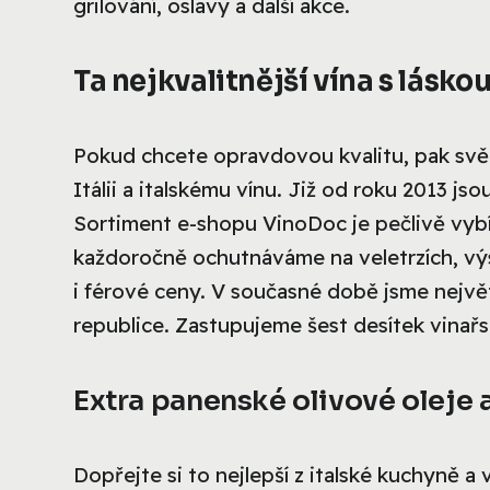
grilování, oslavy a další akce.
Ta nejkvalitnější vína s lásko
Pokud chcete opravdovou kvalitu, pak sv
Itálii a italskému vínu. Již od roku 2013 js
Sortiment e-shopu VinoDoc je pečlivě vybír
každoročně ochutnáváme na veletrzích, výs
i férové ceny. V současné době jsme největ
republice. Zastupujeme šest desítek vinařstv
Extra panenské olivové oleje
Dopřejte si to nejlepší z italské kuchyně 