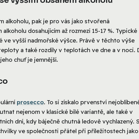
 alkoholu, pak je pro vás jako stvořená
 alkoholu dosahujícím až rozmezí 15-17 %. Typické
é ve vyšší nadmořské výšce. Právě v těchto výše
eploty a také rozdíly v teplotách ve dne a v noci. 
jeho chuť je jemnější.
co
pulární
prosecco
. To si získalo prvenství nejoblíben
tnat nejenom v klasické bílé variantě, ale také v
etních dní, kdy báječně chutná ledově vychlazený. 
ilky ve společnosti přátel při příležitostech jako