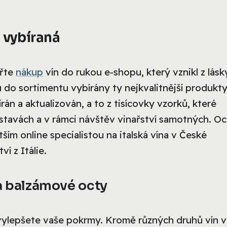
u vybíraná
ěřte
nákup
vín do rukou e-shopu, který vznikl z lásk
ou do sortimentu vybírány ty nejkvalitnější produkty
án a aktualizován, a to z tisícovky vzorků, které
tavách a v rámci návštěv vinařství samotných. Oc
ším online specialistou na italská vína v České
í z Itálie.
 a balzámové octy
a vylepšete vaše pokrmy. Kromě různých druhů vín v