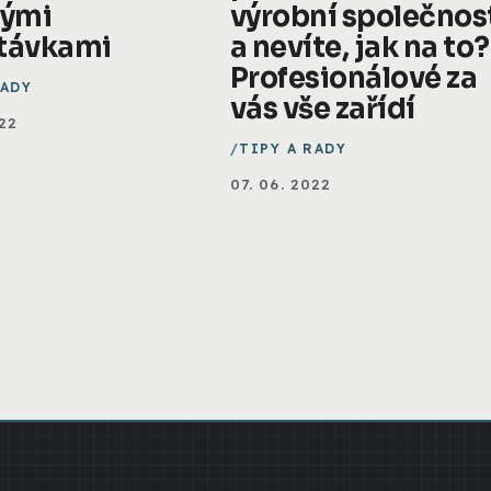
vými
výrobní společnos
távkami
a nevíte, jak na to?
Profesionálové za
RADY
vás vše zařídí
022
TIPY A RADY
07. 06. 2022