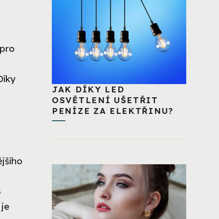
 pro
Díky
JAK DÍKY LED
OSVĚTLENÍ UŠETŘIT
PENÍZE ZA ELEKTŘINU?
ějšího
S
 je