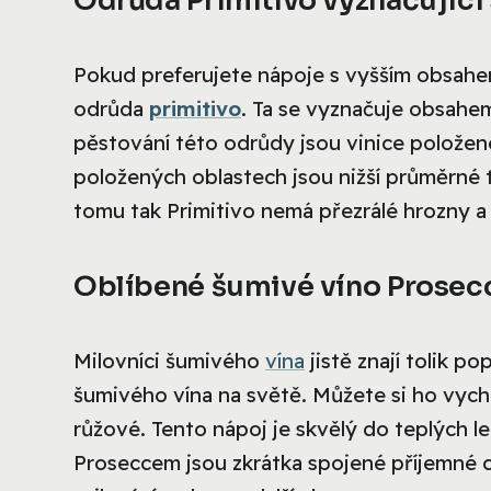
Pokud preferujete nápoje s vyšším obsahem
odrůda
primitivo
. Ta se vyznačuje obsahem
pěstování této odrůdy jsou vinice položen
položených oblastech jsou nižší průměrné t
tomu tak Primitivo nemá přezrálé hrozny a 
Oblíbené šumivé víno Prosec
Milovníci šumivého
vína
jistě znají tolik po
šumivého vína na světě. Můžete si ho vychu
růžové. Tento nápoj je skvělý do teplých l
Proseccem jsou zkrátka spojené příjemné chv