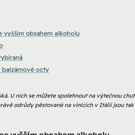
se vyšším obsahem alkoholu
o
vybíraná
a balzámové octy
talská. U nich se můžete spolehnout na výtečnou chuť
rávě odrůdy pěstované na vinících v Itálii jsou tak
 se vyšším obsahem alkoholu