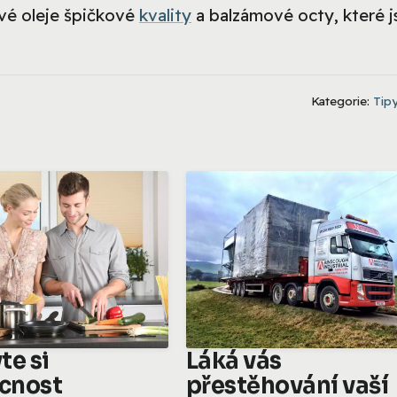
vé oleje špičkové
kvality
a balzámové octy, které 
Kategorie:
Tipy
te si
Láká vás
cnost
přestěhování vaší