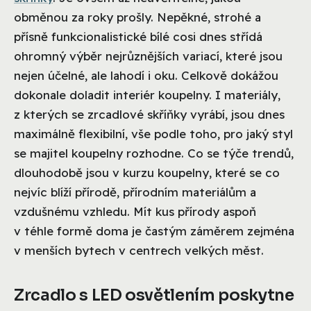
obměnou za roky prošly. Nepěkné, strohé a
přísně funkcionalistické bílé cosi dnes střídá
ohromný výběr nejrůznějších variací, které jsou
nejen účelné, ale lahodí i oku. Celkově dokážou
dokonale doladit interiér koupelny. I materiály,
z kterých se zrcadlové skříňky vyrábí, jsou dnes
maximálně flexibilní, vše podle toho, pro jaký styl
se majitel koupelny rozhodne. Co se týče trendů,
dlouhodobě jsou v kurzu koupelny, které se co
nejvíc blíží přírodě, přírodním materiálům a
vzdušnému vzhledu. Mít kus přírody aspoň
v téhle formě doma je častým záměrem zejména
v menších bytech v centrech velkých měst.
Zrcadlo s LED osvětlením poskytne