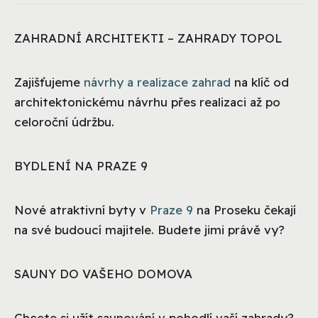
ZAHRADNÍ ARCHITEKTI – ZAHRADY TOPOL
Zajišťujeme
návrhy a realizace zahrad
na klíč od
architektonickému návrhu přes realizaci až po
celoroční údržbu.
BYDLENÍ NA PRAZE 9
Nové atraktivní byty v
Praze 9
na Proseku čekají
na své budoucí majitele. Budete jimi právě vy?
SAUNY DO VAŠEHO DOMOVA
Chcete si užít saunování v pohodlí vaší zahrady?