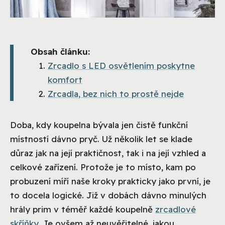
Obsah článku:
Zrcadlo s LED osvětlením poskytne
komfort
Zrcadla, bez nich to prostě nejde
Doba, kdy koupelna bývala jen čistě funkční
místností dávno pryč. Už několik let se klade
důraz jak na její praktičnost, tak i na její vzhled a
celkové zařízení. Protože je to místo, kam po
probuzení míří naše kroky prakticky jako první, je
to docela logické. Již v dobách dávno minulých
hrály prim v téměř každé koupelně
zrcadlové
skříňky
. Je ovšem až neuvěřitelné, jakou