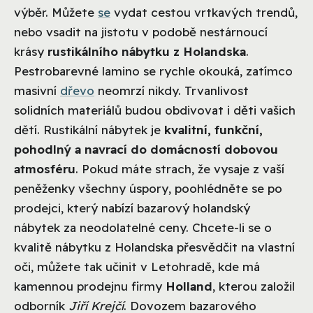
výběr. Můžete
se
vydat cestou vrtkavých trendů,
nebo vsadit na jistotu v podobě nestárnoucí
krásy
rustikálního nábytku z Holandska
.
Pestrobarevné lamino se rychle okouká, zatímco
masivní
dřevo
neomrzí nikdy. Trvanlivost
solidních materiálů budou obdivovat i děti vašich
dětí. Rustikální nábytek je
kvalitní, funkční,
pohodlný a navrací do domácností dobovou
atmosféru
. Pokud máte strach, že vysaje z vaší
peněženky všechny úspory, poohlédněte se po
prodejci, který nabízí bazarový holandský
nábytek za neodolatelné ceny. Chcete-li se o
kvalitě nábytku z Holandska přesvědčit na vlastní
oči, můžete tak učinit v Letohradě, kde má
kamennou prodejnu firmy
Holland
, kterou založil
odborník
Jiří Krejčí
. Dovozem bazarového