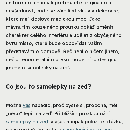
uniformitu a naopak preferujete originalitu a
nevšednost, bude se vám líbit vkusná dekorace,
které mají doslova magickou moc. Jako
mávnutím kouzelného proutku dokáží změnit
charakter celého interiéru a udělat z obyčejného
bytu místo, které bude odpovídat vašim
představám o domově. Řeč není o ničem jiném,
než o fenomenálním prvku moderního designu
jménem samolepky na zeď.
Co jsou to samolepky na zeď?
Možná
vás
napadlo, proč byste si, proboha, měli
„něco“ lepit na zeď. Při bližším prozkoumání
samolepky na zeď
si však naopak položíte otázku,
jak je možné, že se tato
samolepící dekorace