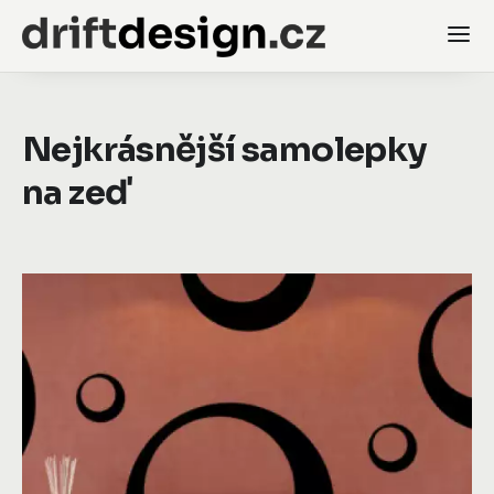
Nejkrásnější samolepky
na zeď